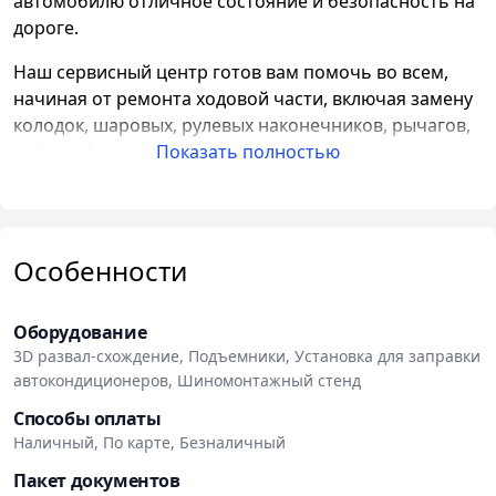
автомобилю отличное состояние и безопасность на
дороге.
Наш сервисный центр готов вам помочь во всем,
начиная от ремонта ходовой части, включая замену
колодок, шаровых, рулевых наконечников, рычагов,
сайлентблоков и других узлов. Мы также предлагаем
Показать полностью
услугу замены масла в двигателе, коробке передач,
редукторах и других агрегатах, чтобы ваш
автомобиль работал наилучшим образом.
Особенности
Ремонт двигателей является одной из наших
основных компетенций
. Мы готовы выполнить как
капитальный, так и частичный ремонт двигателя, а в
Оборудование
случае необходимости - полную замену. Вы можете
3D развал-схождение, Подъемники, Установка для заправки
быть уверены в качестве нашей работы и
автокондиционеров, Шиномонтажный стенд
надежности ремонтных услуг.
Способы оплаты
Наличный, По карте, Безналичный
Мы также предлагаем замену цепей и ремней,
компьютерную диагностику, ремонт стартера и
Пакет документов