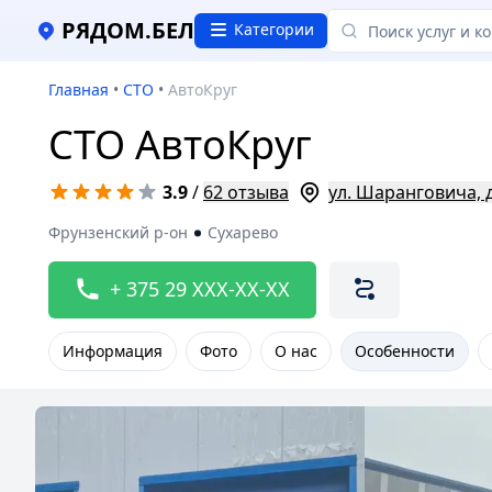
РЯДОМ.БЕЛ
Категории
Главная
•
СТО
•
АвтоКруг
СТО АвтоКруг
3.9
/
62 отзыва
ул. Шаранговича, д
Фрунзенский р-он
Сухарево
+ 375 29 XXX-XX-XX
Информация
Фото
О нас
Особенности