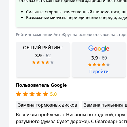
отзывах есть как повторные благодарности постоянны
Сильные стороны: качественный шиномонтаж, вни
Возможные минусы: периодические очереди, задер
Рейтинг компании
АвтоКруг
на основе отзывов на стор
ОБЩИЙ РЕЙТИНГ
/
3.9
62
/
3.9
60
Перейти
Пользователь Google
5.0
Замена тормозных дисков
Замена пыльника 
Возникли проблемы с Нисаном по ходовой, шрус ,
разумного (думал будет дороже). С благодарнос