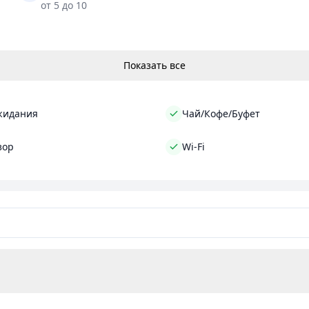
от 5 до 10
Показать все
жидания
Чай/Кофе/Буфет
зор
Wi-Fi