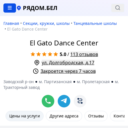
РЯДОМ.БЕЛ
Главная
•
Секции, кружки, школы
•
Танцевальные школы
•
El Gato Dance Center
El Gato Dance Center
5.0
/
113 отзывов
ул. Долгобродская, д.17
Закроется через 7 часов
Заводской р-он
м. Партизанская
м. Пролетарская
м.
Тракторный завод
Цены на услуги
Другие адреса
Отзывы
Контак