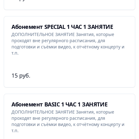
Fi для всех учеников, чтобы вы могли быть на связи
даже во время тренировок. Кроме того, у нас есть
подарочные сертификаты, которые могут стать
отличным подарком для ваших близких и друзей.
Абонемент SPECIAL 1 ЧАС 1 ЗАНЯТИЕ
ДОПОЛНИТЕЛЬНОЕ ЗАНЯТИЕ Занятия, которые
Если вы хотите освоить искусство танца, то
El Gato
проходят вне регулярного расписания, для
Dance Center - идеальное место для вас
. Мы с
подготовки и съёмки видео, к отчётному концерту и
любовью к тому, что делаем, поможем вам раскрыть
т.п.
свой танцевальный потенциал и начать свой
увлекательный танцевальный путь уже сегодня!
15 руб.
Абонемент BASIC 1 ЧАС 1 ЗАНЯТИЕ
ДОПОЛНИТЕЛЬНОЕ ЗАНЯТИЕ Занятия, которые
проходят вне регулярного расписания, для
подготовки и съёмки видео, к отчётному концерту и
т.п.