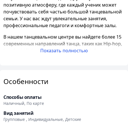
позитивную атмосферу, где каждый ученик может
почувствовать себя частью большой танцевальной
семьи. У нас вас ждут увлекательные занятия,
профессиональные педагоги и комфортные залы.
В нашем танцевальном центре вы найдете более 15
современных направлений танца, таких как Hip-hop,
Jazz-funk/Girly choreo, Vogue, Dancehall, Strip/High
Показать полностью
Heels, Go-go, Contemporary, Breaking, Popping, West
Coast Swing, Fitness, Stretching и многие другие.
Наши педагоги
- настоящие профессионалы с
Особенности
многолетним стажем преподавания и мастер-
классами за рубежом. Они помогут вам овладеть
различными техниками и стилями, раскрыть свой
Способы оплаты
потенциал и стать уверенными танцорами.
Наличный, По карте
Вид занятий
El Gato Dance Center сотрудничает с крупными
Групповые , Индивидуальные, Детские
корпоративными клиентами, такими как Velcom,