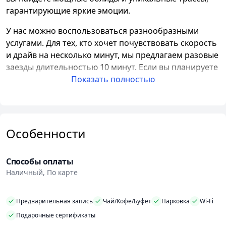
гарантирующие яркие эмоции.
У нас можно воспользоваться разнообразными
услугами. Для тех, кто хочет почувствовать скорость
и драйв на несколько минут, мы предлагаем разовые
заезды длительностью 10 минут. Если вы планируете
провести корпоративное мероприятие или
Показать полностью
командное мероприятие, у нас есть возможность
аренды 6 картов от 30 минут до 3 часов. Также мы
проводим еженедельные турниры, где вы сможете
испытать свои навыки в соревнованиях с другими
Особенности
участниками.
Особое внимание мы уделяем безопасности наших
Способы оплаты
клиентов. Все наши карты оснащены надежными
Наличный, По карте
двигателями Honda, а трассы имеют эффективное
защитное ограждение. В
F1-Картинг
каждому
Предварительная запись
Чай/Кофе/Буфет
Парковка
Wi-Fi
клиенту предоставляется полный комплект
Подарочные сертификаты
экипировки, включая одноразовые подшлемники и