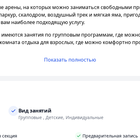
 арены, на которых можно заниматься свободными пры
паркур, скалодром, воздушный трек и мягкая яма, приг
 вам наиболее подходящую услугу.
с имеются занятия по групповым программам, где можно
комната отдыха для взрослых, где можно комфортно про
Показать полностью
ения для гостей любого возраста. У нас есть горки, ба
ков мы предлагаем более серьезные активности, которы
ха, но и семейный центр развлечений. У нас вы можете 
ы предоставляем комфортные условия отдыха: есть зона
зитивных эмоций!
В
Hero Park
на Дзержинского каждый 
Вид занятий
Групповые , Детские, Индивидуальные
ы вместе создать яркие воспоминания и получить заря
я секция
Предварительная запись