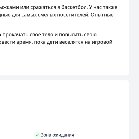
жками или сражаться в баскетбол. У нас также
одные для самых смелых посетителей. Опытные
 прокачать свое тело и повысить свою
вести время, пока дети веселятся на игровой
туты и лабиринты, предназначенные для самых
е подарят адреналин и новые эмоции.
отведать вкусную пиццу и насладиться
 отдыха, где вы сможете расслабиться и
найдет занятие по душе, проведет время весело
д позитивной энергии!
Зона ожидания