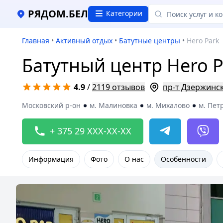
РЯДОМ.БЕЛ
Категории
Главная
•
Активный отдых
•
Батутные центры
•
Hero Park
Батутный центр Hero P
4.9
/
2119 отзывов
пр-т Дзержинско
Московский р-он
м. Малиновка
м. Михалово
м. Пе
+ 375 29 XXX-XX-XX
Информация
Фото
О нас
Особенности