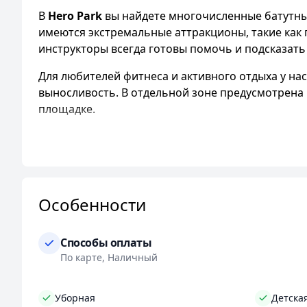
В
Hero Park
вы найдете многочисленные батутные
имеются экстремальные аттракционы, такие как 
инструкторы всегда готовы помочь и подсказать
Для любителей фитнеса и активного отдыха у на
выносливость. В отдельной зоне предусмотрена 
площадке.
Мы гордимся тем, что можем предложить развлеч
маленьких посетителей. Для взрослых и подрост
Hero Park
— не только место для активного отды
напитками нашего собственного производства. М
Особенности
отдохнуть после активных игр.
Присоединяйтесь к нам и получите море по
Способы оплаты
и незабываемо.
По карте, Наличный
Ждем вас в нашем развлекательном центре, чтоб
Уборная
Детска