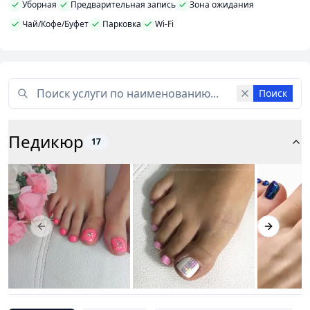
Уборная
Предварительная запись
Зона ожидания
Чай/Кофе/Буфет
Парковка
Wi-Fi
Поиск
Педикюр
17
Previous slide
Next slid