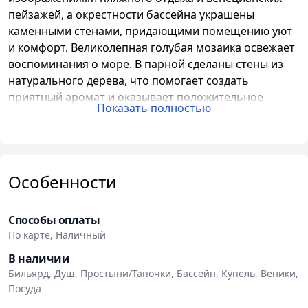
пейзажей, а окрестности бассейна украшены
каменными стенами, придающими помещению уют
и комфорт. Великолепная голубая мозаика освежает
воспоминания о море. В парной сделаны стены из
натурального дерева, что помогает создать
приятный аромат и оказывает положительное
Показать полностью
влияние на организм. Комфортная мебель
обеспечит приятное времяпровождение.
В распоряжении гостей «Сауны на Игнатенко»
находятся:
Особенности
Просторная русско-финская парная.
Способы оплаты
Большой бассейн размером 3,3x2,6 м с
По карте, Наличный
фильтрацией и гидромассажем.
Комната для отдыха.
В наличии
Бильярдная со столом для русского бильярда.
Бильярд, Душ, Простыни/Тапочки, Бассейн, Купель, Веники,
ЖКИ телевизор.
Посуда
Душевые.