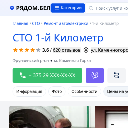
РЯДОМ.БЕЛ
Категории
Главная
•
СТО
•
Ремонт автоэлектрики
•
1-й Километр
СТО 1-й Километр
3.6
/
620 отзывов
ул. Каменногорск
Фрунзенский р-он
м. Каменная Горка
+ 375 29 XXX-XX-XX
Информация
Фото
Особенности
Цены на у