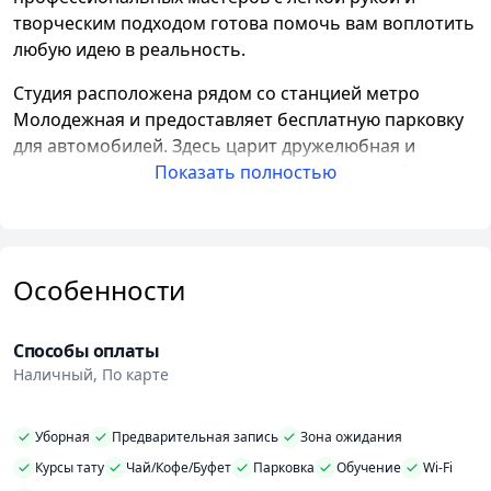
творческим подходом готова помочь вам воплотить
любую идею в реальность.
Студия расположена рядом со станцией метро
Молодежная и предоставляет бесплатную парковку
для автомобилей. Здесь царит дружелюбная и
вдохновляющая атмосфера, создающая комфорт и
Показать полностью
уют для каждого клиента.
Профессионализм и внимательность мастеров, а
также использование современного и
Особенности
качественного оборудования, гарантируют
безопасность и комфортность процедур. В студии
используются только одноразовые и
Способы оплаты
гипоаллергенные материалы от ведущих брендов,
Наличный, По карте
таких как Tattoo Pharma, World Famous Ink, Eternal
Ink, Suprasorb F.
Уборная
Предварительная запись
Зона ожидания
Мастера студии предлагают широкий выбор видов
Курсы тату
Чай/Кофе/Буфет
Парковка
Обучение
Wi-Fi