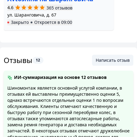
Наши особенности Мы верим, что каждая
4.6
365 отзывов
компания должна иметь свои особенности, чтобы
ул. Шаранговича, д. 67
не сливаться в серую бесполезную массу. Поэтому
Закрыто
Откроется в
09:00
мы выделяем некоторые особенности, которые
отличают нас от всех других магазинов шин.
Мы интернет магазин. Мы решили, что вместо
того, чтобы делать огромные витрины, где все
равно поместится очень мало шин, мы лучше
Отзывы
Написать отзыв
12
подготовим знающих консультантов, которые
индивидуально помогут определиться с выбором.
И если Вы доверитесь нашим консультантам, то
ИИ-суммаризация на основе
12 отзывов
головная боль по поводу «обувки» для вашей
Шиномонтаж является основной услугой компании, в
машины у вас очень быстро исчезнет.
отзывах ей выставлены преимущественно оценки 5,
Мы работаем, чтобы сэкономить Вам время. Мы
однако встречаются отдельные оценки 1 по вопросам
знаем, что в современном мире Время очень
обслуживания. Клиенты отмечают качественную и
быструю работу при сезонной переобувке колес, в
дорого стоит! В развитых странах люди давно уже
отзывах также упоминаются автослесарные работы,
предпочитают делать покупки в интернете,
замена ремня генератора и доставка необходимых
потому что это значительно экономит личное
запчастей. В некоторых отзывах отмечают дружелюбное
время. Вы легко можете днём сделать звонок с
обслуживание, индивидуальный подход, скидки для