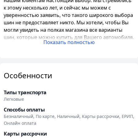
нашим клиентам настоящий выбор. Мы стремились
к этому несколько лет, и сейчас мы можем с
уверенностью заявить, что такого широкого выбора
шин не предоставляет никто. Мы хотели, чтобы Вы
могли увидеть на полках магазина все варианты
шин, которые можно купить для Вашего автомобиля.
Показать полностью
При создании мы поставили перед собой сложные
задачи:
Дать клиентам выбор по всем шинам, которые
есть в Беларуси
Особенности
Сократить время, которое люди тратят на покупку
шин · Подготовить квалифицированных и
Типы транспорта
честных консультантов
Легковые
Организовать доставку по всей стране, чтобы у
Способы оплаты
всех жителей Беларуси был одинаковый выбор На
Безналичный, По карте, Наличный, Карты рассрочки, ЕРИП,
сегодняшний день мы сильно приблизились к
Онлайн оплата
достижению поставленных целей:
Почти все шины, которые есть в Минске,
Карты рассрочки