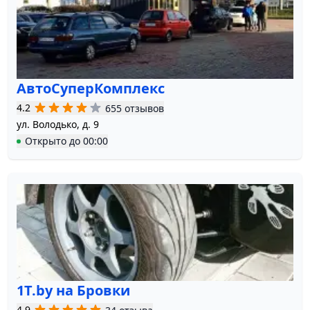
АвтоСуперКомплекс
4.2
655 отзывов
ул. Володько, д. 9
Открыто
до
00:00
1T.by на Бровки
4.9