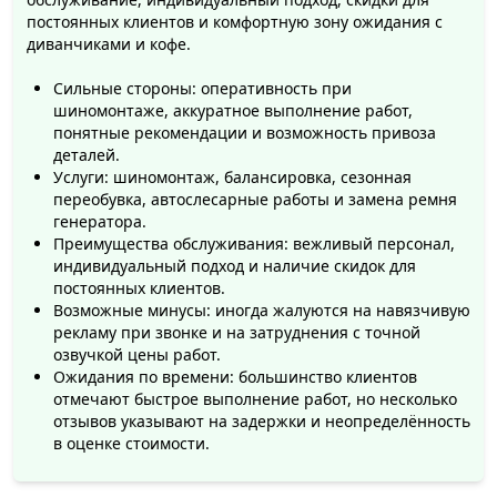
работы к нам, но вот выехать в магазин, чтобы
постоянных клиентов и комфортную зону ожидания с
диванчиками и кофе.
сделать покупку, значительно сложнее. В период
особого ажиотажа, Вам еще и в очереди придётся
Сильные стороны: оперативность при
стоять. В интернет магазинах нет очередей и к
шиномонтаже, аккуратное выполнение работ,
нам не надо ездить, вместо этого мы к Вам
понятные рекомендации и возможность привоза
привезём ваши колёса.
деталей.
Услуги: шиномонтаж, балансировка, сезонная
Мы делаем ставку на высокий уровень
переобувка, автослесарные работы и замена ремня
обслуживания. В данное время в сегменте
генератора.
автомобильных шин недостаточное количество
Преимущества обслуживания: вежливый персонал,
специалистов. Шины продают люди, которые
индивидуальный подход и наличие скидок для
ничего не знают о них. При попытке получить
постоянных клиентов.
Возможные минусы: иногда жалуются на навязчивую
консультацию на базаре и во многих магазинах,
рекламу при звонке и на затруднения с точной
клиент часто получал невразумительный ответ
озвучкой цены работ.
или, в лучшем случае, ему наваливали массу
Ожидания по времени: большинство клиентов
лапши на уши. Мы решительно хотим исправить
отмечают быстрое выполнение работ, но несколько
эту ситуацию, поэтому ежедневно
отзывов указывают на задержки и неопределённость
в оценке стоимости.
совершенствуем свои знания в шинной
промышленности.