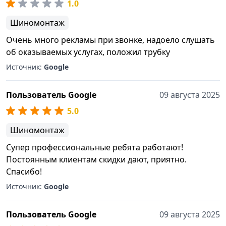
1.0
труда. Всё это стоит денег, которые порой сильно
превосходят стоимости содержания складов и
Шиномонтаж
магазинов.
Очень много рекламы при звонке, надоело слушать
Мы любим своё дело. И всё что мы делаем,
об оказываемых услугах, положил трубку
стараемся сделать лучше всех. Конечно не всё
ещё получается, но мы ставим перед собой самые
Источник:
Google
высокие цели. Мы надеемся на ваше доверие,
которое поможет нам сделать атомобильный
Пользователь Google
09 августа 2025
рынок цивилизованным и комфортным для
5.0
покупателей.
Шиномонтаж
Супер профессиональные ребята работают!
Постоянным клиентам скидки дают, приятно.
Спасибо!
Источник:
Google
Пользователь Google
09 августа 2025