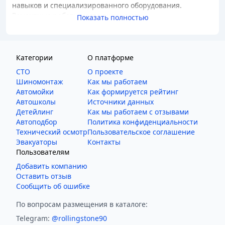
навыков и специализированного оборудования.
Ремонтные работы часто включают:
Показать полностью
Чистку и подготовку поврежденной области.
Нанесение специальных резиновых заплаток или
вставок.
Категории
О платформе
Нанесение вулканизирующего клея.
СТО
О проекте
Термическую или химическую обработку для
Шиномонтаж
Как мы работаем
надёжного соединения материалов.
Автомойки
Как формируется рейтинг
Автошколы
Источники данных
Преимущество обращения к профессионалам
Детейлинг
Как мы работаем с отзывами
заключается в использовании качественных
Автоподбор
Политика конфиденциальности
материалов и инструментов от известных брендов,
Технический осмотр
Пользовательское соглашение
таких как
TECH
,
Rema Tip Top
и
Patch Rubber Company
.
Эвакуаторы
Контакты
Они гарантируют высокую надёжность и долговечность
Пользователям
ремонта.
Добавить компанию
На что стоит обратить внимание при
Оставить отзыв
выборе мастерской?
Сообщить об ошибке
Выбор подходящей автомастерской для ремонта шины
По вопросам размещения в каталоге:
может показаться сложным. Вот несколько ключевых
Telegram:
@rollingstone90
моментов, на которые стоит обратить внимание: