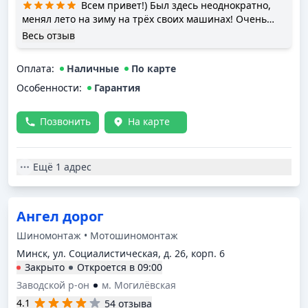
Всем привет!) Был здесь неоднократно,
менял лето на зиму на трёх своих машинах! Очень
доволен качеством проведённых работ. Парни -
Весь отзыв
профессионалы своего дела, однозначно! Рядом с
ними магазин по продажам шин и дисков, я сам там
Оплата
:
Наличные
По карте
купил новые шины для Тесла. Кстати, тесловоды,
Особенности:
здесь вы можете качественно и профессионально
Гарантия
поменять шины или произвести ремонт шин и
дисков. Есть раскатка дисков, лично мне очень
Позвонить
На карте
помогли! Рекомендую! Отношение очень
внимательное, профессиональное! Редко встретишь
всё вышеперечисленное в одном месте! Да, и, кстати,
Ещё
1 адрес
здесь три места для проведения работ. Можно
сделать запись на конкретное время! Очень удобно!
Отдельное спасибо хозяину шиномонтажа, Павлу! И
ещё, после замены шин - ни одной проблемы с
Ангел дорог
колёсами, полёт нормальный!) Координаты заезда
Шиномонтаж • Мотошиномонтаж
53.865688,27.524569. Всем хорошего дня!
Минск, ул. Социалистическая, д. 26, корп. 6
Закрыто
Откроется в
09:00
Заводской р-он
м. Могилёвская
4.1
54 отзыва