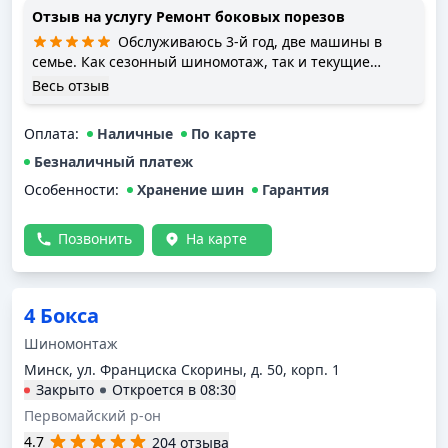
Отзыв на услугу
Ремонт боковых порезов
Обслуживаюсь 3-й год, две машины в
семье. Как сезонный шиномотаж, так и текущие
работы - порезы, устранение дырок от шурупы,
Весь отзыв
сейчас раскатал железный диск - два раза ударился в
бордюр. Всё устраивает, хотя сам живу в каменной
Оплата
:
Наличные
По карте
горке, езжу сюда
Безналичный платеж
Особенности:
Хранение шин
Гарантия
Позвонить
На карте
4 Бокса
Шиномонтаж
Минск, ул. Франциска Скорины, д. 50, корп. 1
Закрыто
Откроется в
08:30
Первомайский р-он
4.7
204 отзыва