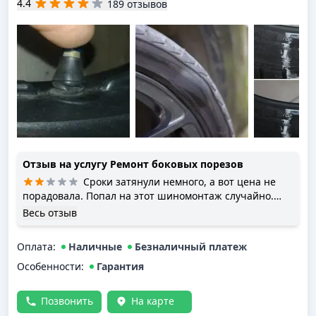
4.4
189 отзывов
Отзыв на услугу
Ремонт боковых порезов
Сроки затянули немного, а вот цена не
порадовала. Попал на этот шиномонтаж случайно.
Когда потом спросил о стоимости ремонта бокового
Весь отзыв
пореза на том шиномонтаже который обычно
посещаю, цена оказалась на 40 % ниже
Оплата
:
Наличные
Безналичный платеж
Особенности:
Гарантия
Позвонить
На карте