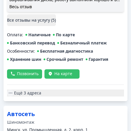
указанные ими сроки.
Весь отзыв
Все отзывы на услугу (
5
)
Оплата
:
Наличные
По карте
Банковский перевод
Безналичный платеж
Особенности:
Бесплатная диагностика
Хранение шин
Срочный ремонт
Гарантия
Позвонить
На карте
Ещё
3 адреса
Автосеть
Шиномонтаж
Минск, ул. Промышленная, д. 2, корп. 1