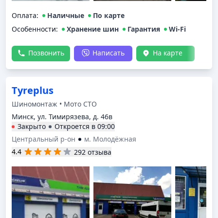
Оплата
:
Наличные
По карте
Особенности:
Хранение шин
Гарантия
Wi-Fi
Позвонить
Написать
На карте
Tyreplus
Шиномонтаж • Мото СТО
Минск, ул. Тимирязева, д. 46в
Закрыто
Откроется в
09:00
Центральный р-он
м. Молодёжная
4.4
292 отзыва