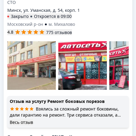
СТО
Минск, ул. Уманская, д. 54, корп. 1
Закрыто
Откроется в
09:00
Московский р-он
м. Михалово
4.8
775 отзывов
Отзыв на услугу
Ремонт боковых порезов
Взялись за сложный ремонт боковины,
дали гарантию на ремонт. Три сервиса отказали, а
здесь всё объяснили и сделали. Я теперь ваш
Весь отзыв
постоянный клиент, спасибо!