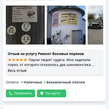
Отзыв на услугу
Ремонт боковых порезов
Парни творят чудеса. Мне заделали
порез, от которого отказалось два шиномонтажа.
Причем взяли с мене не много. А учитывая что :1
Весь отзыв
резина была куплена неделю как( весь комплект)и 2
одно колесо не купить , а только пару, вообще золото.
Оплата
:
Наличные
Безналичный платеж
Я прилично сэкономил и этому очень рад
Позвонить
На карте