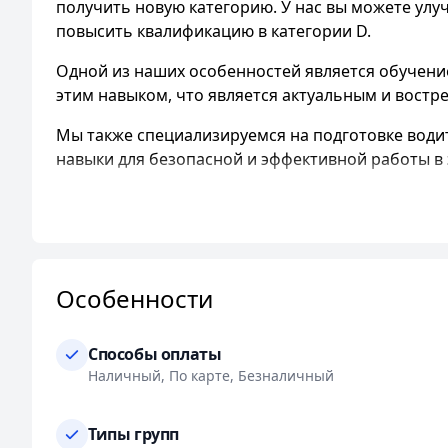
получить новую категорию. У нас вы можете улучши
повысить квалификацию в категории D.
Одной из наших особенностей является обучени
этим навыком, что является актуальным и вост
Мы также специализируемся на подготовке води
навыки для безопасной и эффективной работы в 
Для комфортного и эффективного обучения мы и
VW, ДЭУ нексия, ЗАЗ Ланос, ВАЗ -11183, ВАЗ-21154
-256 и КАВЗ -3976.
Мы проводим занятия на трех учебных площадках
Особенности
адресам: ул. Бехтерева 8 и 1-й п.Боровая.
Способы оплаты
Мы гарантируем индивидуальный подход к каждо
Наличный, По карте, Безналичный
занятий, включая утренние, вечерние и выходны
Типы групп
Оплата услуг производится по различным форма