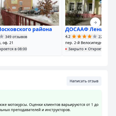
Next slide
осковского района
ДОСААФ Ленинско
4.2
349 отзывов
226 отзы
, оф. 21
пер. 2-й Велосипедный, д. 3
кроется в
08:00
Закрыто
Откроется в
09
Написать отзыв
акже мотокурсы. Оценки клиентов варьируются от 1 до
льных преподавателей и инструкторов.