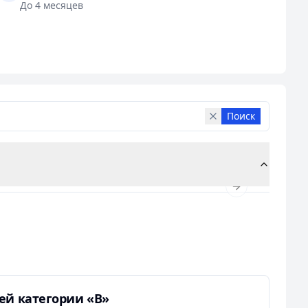
До 4 месяцев
 партнера на пути к получению водительского
офессиональным водителем, обладающим всеми
Поиск
Next slide
ей категории «В»