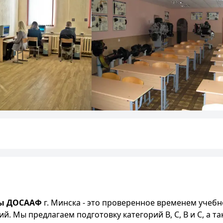
ры ДОСААФ
г. Минска - это проверенное временем учеб
й. Мы предлагаем подготовку категорий B, C, B и C, а 