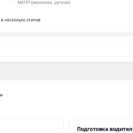
МКПП (механика, ручная)
 в несколько этапов
ргструктуры ДОСААФ г. Минска, вы получите надежного
ей на дороге. Мы поможем вам стать уверенным и пр
ления транспортным средством.
ги
Подготовка водител