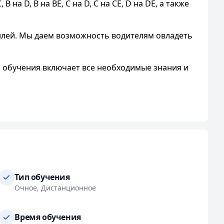
а D, В на ВЕ, С на D, С на СЕ, D на DЕ, а также
илей. Мы даем возможность водителям овладеть
 обучения включает все необходимые знания и
рсенале вы найдете такие модели, как Логан,
0. Также мы предлагаем обучение на автобусах МАЗ
бучения категории «В» и расположены по
Тип обучения
, а также возможность выбора удобного графика
Очное, Дистанционное
Время обучения
 также предоставляем возможность рассрочки