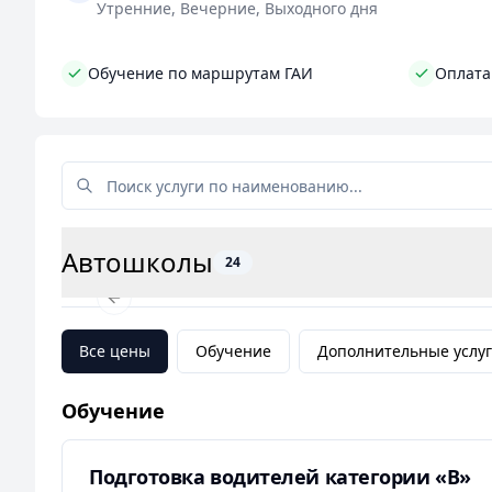
Утренние, Вечерние, Выходного дня
платежа, разбивая оплату на несколько этапов.
Обучение по маршрутам ГАИ
Оплата
Обратившись в Автошколу Заводской районной о
удостоверения и расширению своих возможност
необходимыми навыками для безопасного управ
Автошколы
24
Previous slide
Все цены
Обучение
Дополнительные услу
Обучение
Подготовка водителей категории «В»