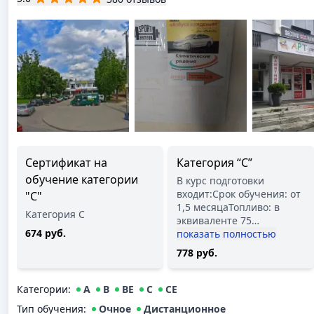
Сертификат на
Категория “С”
обучение категории
В курс подготовки
входит:Срок обучения: от
"С"
1,5 месяцаТопливо: в
Категория С
эквиваленте 75
…
674 руб.
показать полностью
778 руб.
Категории
:
A
B
BE
C
CE
Тип обучения
:
Очное
Дистанционное