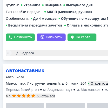
Группы
:
Утренние
Вечерние
Выходного дня
Тип коробки передач
:
МКПП (механика, ручная)
Особенности:
До 4 месяцев
Обучение по маршрутам 
Бесплатная пересдача зачетов
Оплата в несколько эт
Позвонить
Написать
На карте
Ещё
3 адреса
Автонаставник
Автошкола
Минск, пер. Инструментальный, д. 6 , комн. 204
Открыто
д
Первомайский р-он
м. Академия наук
м. Московская
м
4.5
65 отзывов