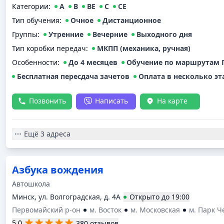
Категории
:
A
B
BE
C
CE
Тип обучения
:
Очное
Дистанционное
Группы
:
Утренние
Вечерние
Выходного дня
Тип коробки передач
:
МКПП (механика, ручная)
Особенности:
До 4 месяцев
Обучение по маршрутам 
Бесплатная пересдача зачетов
Оплата в несколько эт
Позвонить
Написать
На карте
Ещё
3 адреса
Азбука вождения
Автошкола
Минск, ул. Волгоградская, д. 4А
Открыто
до
19:00
Первомайский р-он
м. Восток
м. Московская
м. Парк 
5.0
380 отзывов