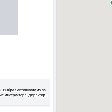
. Выбрал автошколу из-за
ые инструктора. Директор
дал с первого раза и сразу
 вождении.