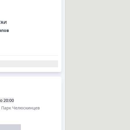
ГАИ
апов
о
20:00
. Парк Челюскинцев