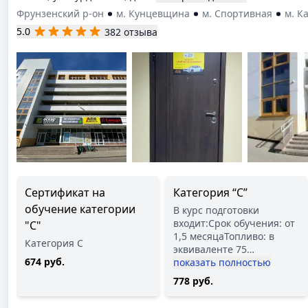
Фрунзенский р-он
м. Кунцевщина
м. Спортивная
м. К
5.0
382 отзыва
Сертификат на
Категория “С”
обучение категории
В курс подготовки
входит:Срок обучения: от
"С"
1,5 месяцаТопливо: в
Категория С
эквиваленте 75
…
674 руб.
показать полностью
778 руб.