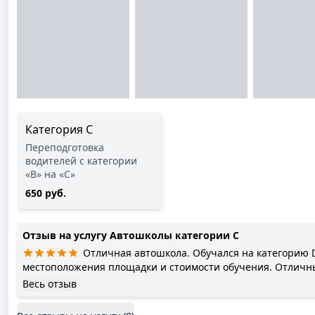
Категория C
Переподготовка
водителей с категории
«B» на «С»
650 руб.
Отзыв на услугу
Автошколы категории C
Отличная автошкола. Обучался на категорию D
местоположения площадки и стоимости обучения. Отличн
Михаил присутсвует при сдаче и переживает за каждого. С
Весь отзыв
же сдал на категорию С. Благодарю за переданный опыт в