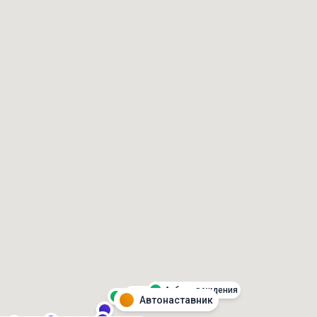
Азбука вождения
Азбука вождения
Азбука вождения
Автонаставник