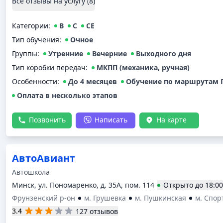
Все отзывы на услугу (
8
)
Категории
:
B
C
CE
Тип обучения
:
Очное
Группы
:
Утренние
Вечерние
Выходного дня
Тип коробки передач
:
МКПП (механика, ручная)
Особенности:
До 4 месяцев
Обучение по маршрутам 
Оплата в несколько этапов
Позвонить
Написать
На карте
АвтоАвиант
Автошкола
Минск, ул. Пономаренко, д. 35А, пом. 114
Открыто
до
18:00
Фрунзенский р-он
м. Грушевка
м. Пушкинская
м. Спор
3.4
127 отзывов