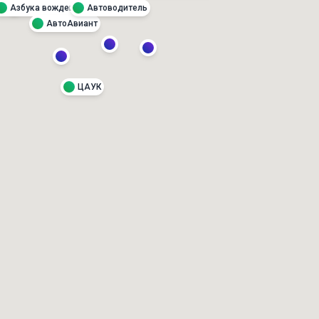
Автоводитель
Азбука вождения
АвтоАвиант
ЦАУК