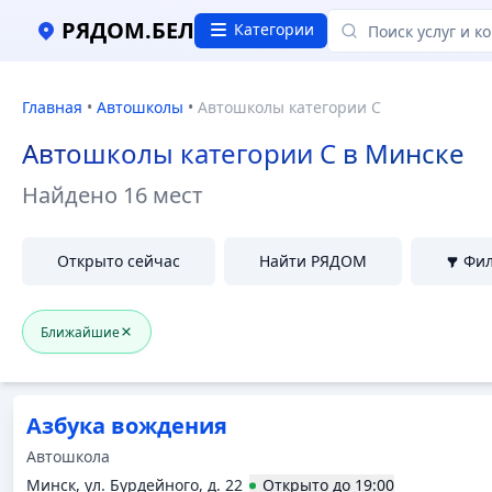
Автошколы категории C в Минске, Отзывы и цены
РЯДОМ.БЕЛ
Категории
Главная
•
Автошколы
•
Автошколы категории C
Автошколы категории C в Минске
Найдено
16 мест
Открыто сейчас
Найти РЯДОМ
Фи
Ближайшие
Азбука вождения
Автошкола
Минск, ул. Бурдейного, д. 22
Открыто
до
19:00