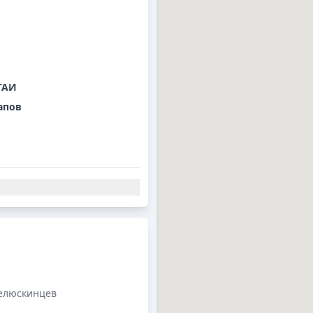
ГАИ
апов
Челюскинцев