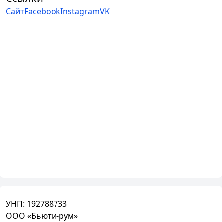
Сайт
Facebook
Instagram
VK
УНП:
192788733
ООО «Бьюти-рум»