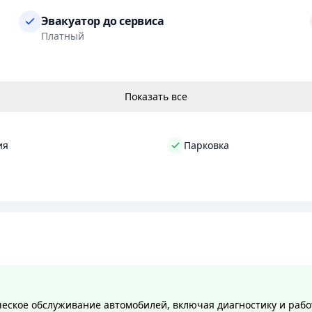
 потом. Обращайтесь в СТО «Борлен АВТО» и получите к
Эвакуатор до сервиса
стей и довольство от качества выполненных работ.
Платный
втомобиль профессионалам.
по ремонту и обслуживанию авто.
Показать все
ия
Парковка
еское обслуживание автомобилей, включая диагностику и рабо