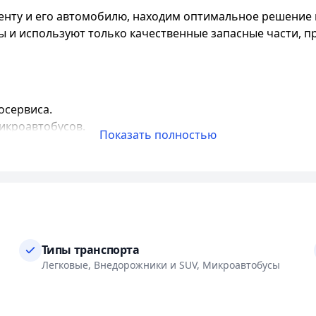
енту и его автомобилю, находим оптимальное решение 
 и используют только качественные запасные части, п
осервиса.
икроавтобусов.
Показать полностью
osch и высокоточного инструмента Hoffman.
едение ремонтных работ.
ый персонал.
обилям.
нные запасные части.
личным расчетом, банковской картой, система рассроч
нтов.
Типы транспорта
м с гипермаркетом "Корона" на ул. Кальварийской.
Легковые, Внедорожники и SUV, Микроавтобусы