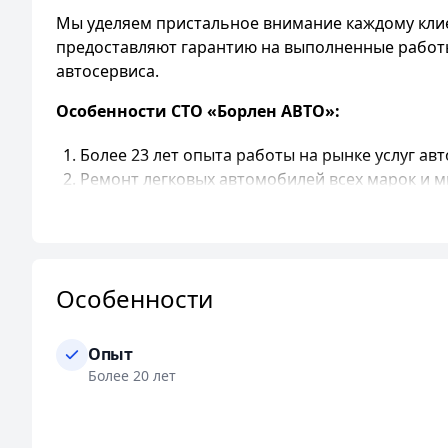
Мы уделяем пристальное внимание каждому кли
предоставляют гарантию на выполненные работы
автосервиса.
Особенности СТО «Борлен АВТО»:
Более 23 лет опыта работы на рынке услуг авт
Ремонт легковых автомобилей всех марок и м
Использование современного оборудования B
Быстрое определение неисправностей и пров
Отличное качество услуг и квалифицированн
Предельное внимание к клиентам и их автом
Особенности
Гарантия на выполненные работы и установле
Различные способы оплаты: наличными, безна
Скидки для постоянных и корпоративных клие
Опыт
Удобное расположение в центре Минска, рядо
Более 20 лет
Возможность онлайн-записи на сервис.
Наличие парковки и Wi-Fi.