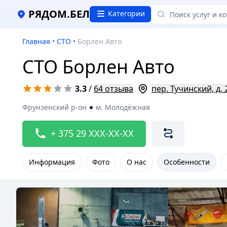
РЯДОМ.БЕЛ
Категории
Главная
•
СТО
•
Борлен Авто
СТО Борлен Авто
3.3
/
64 отзыва
пер. Тучинский, д. 
Фрунзенский р-он
м. Молодёжная
+ 375 29 XXX-XX-XX
Информация
Фото
О нас
Особенности