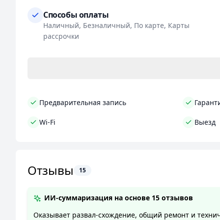
Не откладывайте заботу о своем автомобиле на
Способы оплаты
Мы гарантируем удовлетворение ваших потребно
Наличный, Безналичный, По карте, Карты
рассрочки
Сделайте правильный выбор и доверьте свой а
СТО «Борлен АВТО» - ваш надежный партнер 
Предварительная запись
Гарант
Wi-Fi
Выезд
Отзывы
15
ИИ-суммаризация на основе
15 отзывов
Оказывает развал-схождение, общий ремонт и технич