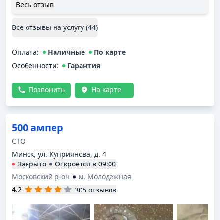
неполадки, профессионалы своего дела! Не один раз
Весь отзыв
парни выручали в критических ситуациях.
Все отзывы на услугу (
44
)
Оплата
:
Наличные
По карте
Особенности:
Гарантия
Позвонить
На карте
500 ампер
СТО
Минск, ул. Куприянова, д. 4
Закрыто
Откроется в
09:00
Московский р-он
м. Молодёжная
4.2
305 отзывов