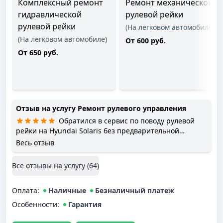
Комплексный ремонт
Ремонт механической
гидравлической
рулевой рейки
рулевой рейки
(На легковом автомобиле)
(На легковом автомобиле)
От 600 руб.
От 650 руб.
Отзыв на услугу
Ремонт рулевого управления
Обратился в сервис по поводу рулевой
рейки на Hyundai Solaris без предварительной
записи. Меня приняли сразу, без ожидания в
Весь отзыв
очереди. Приняли моментально, без очередей.
Диагностика показала, что виновата крестовина.
Все отзывы на услугу (
64
)
Через два часа машина уже ждала меня в полной
готовности.Отношение к клиенту и быстрота работы
Оплата
оставили самые положительное впечатление.
:
Наличные
Безналичный платеж
Рекомендую!
Особенности:
Гарантия