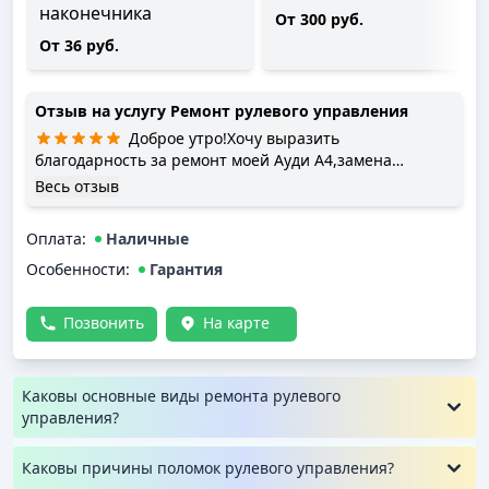
наконечника
От 300 руб.
От 36 руб.
Отзыв на услугу
Ремонт рулевого управления
Доброе утро!Хочу выразить
благодарность за ремонт моей Ауди А4,замена
крестовины руля.Настроение поднялось,когда руль
Весь отзыв
начал вращаться как раньше,и почувствовала себя
уверенно!)👍
Оплата
:
Наличные
Особенности:
Гарантия
Позвонить
На карте
Каковы основные виды ремонта рулевого
управления?
Каковы причины поломок рулевого управления?