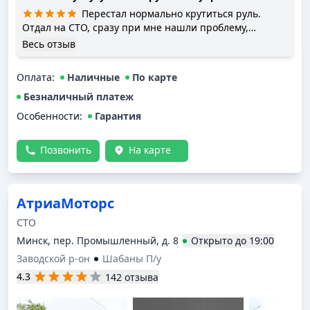
Перестал нормально крутиться руль.
Отдал на СТО, сразу при мне нашли проблему,
починили и отдали машину через часа 4
Весь отзыв
Оплата
:
Наличные
По карте
Безналичный платеж
Особенности:
Гарантия
Позвонить
На карте
АтриаМоторс
СТО
Минск, пер. Промышленный, д. 8
Открыто
до
19:00
Заводской р-он
Шабаны П/у
4.3
142 отзыва