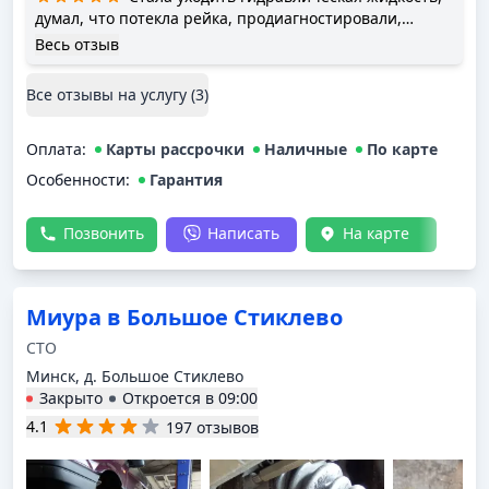
думал, что потекла рейка, продиагностировали,
оказалось виновата трубка охладителя
Весь отзыв
гидравлической жидкости, ребята изготовили такую
же, заменили, остался приятно удивлён, что стоило
Все отзывы на услугу (
3
)
это на порядок меньше ремонта рулевой рейки
Оплата
:
Карты рассрочки
Наличные
По карте
Особенности:
Гарантия
Позвонить
Написать
На карте
Миура в Большое Стиклево
СТО
Минск, д. Большое Стиклево
Закрыто
Откроется в
09:00
4.1
197 отзывов