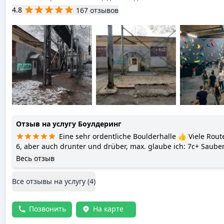
4.8
167 отзывов
Отзыв на услугу
Боулдеринг
Eine sehr ordentliche Boulderhalle 👍 Viele Rout
6, aber auch drunter und drüber, max. glaube ich: 7c+ Saube
Duschmöglichkeit. Sehr netter und freundlicher Kontakt.
Весь отзыв
Все отзывы на услугу (
4
)
Позвонить
На карте