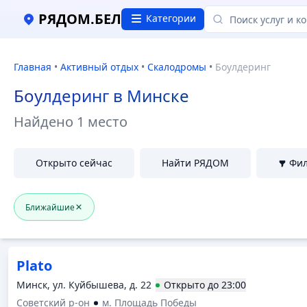
Боулдеринг в Минске, Отзывы и цены
РЯДОМ.БЕЛ
Категории
Главная
•
Активный отдых
•
Скалодромы
•
Боулдеринг
Боулдеринг в Минске
Найдено
1 место
Открыто сейчас
Найти РЯДОМ
Фи
Ближайшие
Plato
Минск, ул. Куйбышева, д. 22
Открыто
до
23:00
Советский р-он
м. Площадь Победы