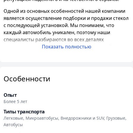
Одной из основных особенностей нашей компании
является осуществление подборки и продажи стекол
с последующей установкой. Мы понимаем, что
каждый автомобиль уникален, поэтому наши
специалисты разбираются во всех деталях
автостекол и помогут подобрать правильный
Показать полностью
вариант для вашего автомобиля.
Работая с нами, вы можете рассчитывать на
комплексный подход и профессиональное
Особенности
обслуживание. Мы предлагаем услуги замены
автостекла в пяти разных точках города, что
позволяет найти оптимально удобный для вас
Опыт
вариант. Кроме того, наш специалист может
Более 5 лет
приехать к вам в любую точку Минска, для вашего
Типы транспорта
удобства.
Легковые, Микроавтобусы, Внедорожники и SUV, Грузовые,
Автобусы
У нас в наличии имеется огромный выбор