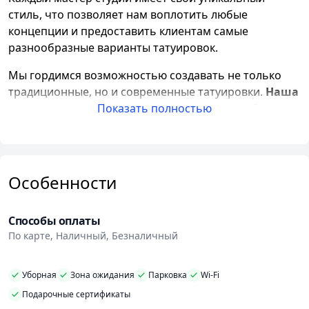
стиль, что позволяет нам воплотить любые
концепции и предоставить клиентам самые
разнообразные варианты татуировок.
Мы гордимся возможностью создавать не только
традиционные, но и современные татуировки.
Наша
миссия
- позволить каждому человеку приобрести
Показать полностью
свое собственное украшение на теле и стать частью
этой уникальной культуры. Мы открыты для всех и
готовы воплотить в жизнь самые смелые идеи.
Особенности
Безопасность наших клиентов - наш главный
приоритет
. Мы строго соблюдаем все стандарты
гигиены и используем только одноразовые
Способы оплаты
материалы. Вся наша экипировка проходит
По карте, Наличный, Безналичный
тщательную стерилизацию, чтобы обеспечить
безопасность каждого клиента. У нас вы можете
Уборная
Зона ожидания
Парковка
Wi-Fi
быть уверены, что ваши татуировки будут
Подарочные сертификаты
выполнены с высоким уровнем качества и