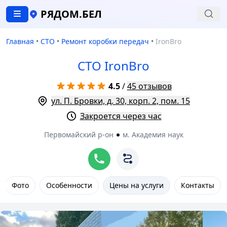
РЯДОМ.БЕЛ
Главная
•
СТО
•
Ремонт коробки передач
•
IronBro
СТО IronBro
4.5
/
45 отзывов
ул. П. Бровки, д. 30, корп. 2, пом. 15
Закроется через час
Первомайский р-он
м. Академия наук
Фото
Особенности
Цены на услуги
Контакты