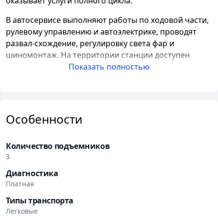
оказывает услуги полного цикла.
В автосервисе выполняют работы по ходовой части,
рулевому управлению и автоэлектрике, проводят
развал-схождение, регулировку света фар и
шиномонтаж. На территории станции доступен
круглосуточный шиномонтаж, при необходимости
Показать полностью
возможна эвакуация и доставка автомобиля на СТО.
Инфраструктура сервиса включает три бокса с
подъемниками и диагностическим оборудованием,
Особенности
зону приемки и ожидания, а также стоянку с
видеонаблюдением. В работе используется
оборудование Hunter.
Количество подъемников
3
Перед началом ремонта специалисты
Диагностика
согласовывают объем и стоимость работ. Клиенты
Платная
могут присутствовать при осмотре и обслуживании
автомобиля. Оплата возможна наличными,
Типы транспорта
банковскими картами, по безналичному расчету,
Легковые