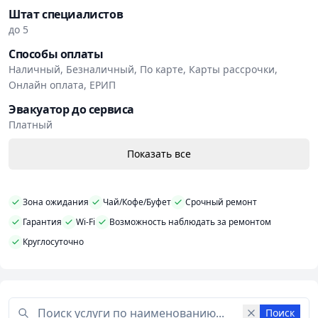
через ЕРИП и онлайн-сервисы. Также доступны карты
Штат специалистов
рассрочки и бонусные условия для постоянных
до 5
клиентов. На выполненные работы предоставляется
Способы оплаты
гарантия.
Наличный, Безналичный, По карте, Карты рассрочки,
Онлайн оплата, ЕРИП
Эвакуатор до сервиса
Платный
Показать все
Зона ожидания
Чай/Кофе/Буфет
Срочный ремонт
Гарантия
Wi-Fi
Возможность наблюдать за ремонтом
Круглосуточно
Поиск