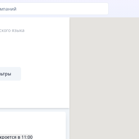
ского языка
льтры
кроется в
11:00