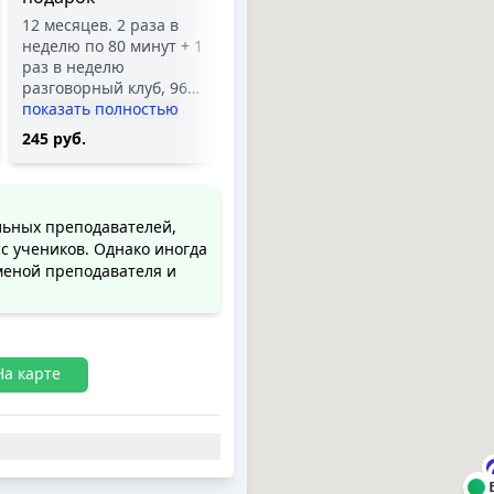
занятий (96 ак. ч.). Цена
12 месяцев. 2 раза в
за 1 месяц обучения
неделю по 80 минут + 1
265 руб.
раз в неделю
разговорный клуб, 96
…
показать полностью
245 руб.
льных преподавателей,
с учеников. Однако иногда
меной преподавателя и
На карте