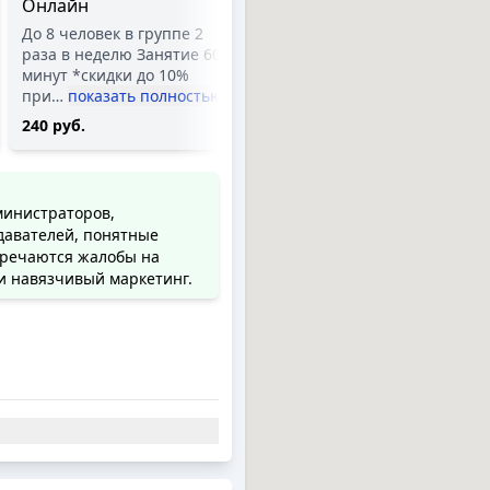
Онлайн
До 8 человек в группе 2
раза в неделю Занятие 60
До 8 человек в группе 2
минут *скидки до 10%
раза в неделю Занятие 60
при
…
показать полностью
минут *скидки до 10%
при
…
показать полностью
264 руб.
240 руб.
министраторов,
давателей, понятные
тречаются жалобы на
и навязчивый маркетинг.