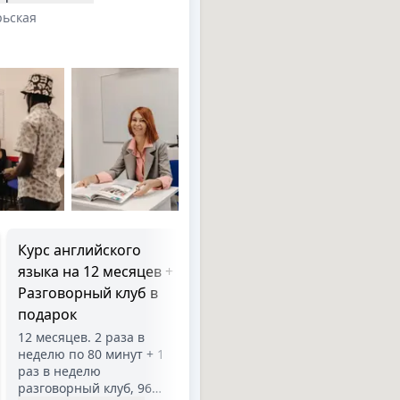
рьская
Курс английского
Курс английского
языка на 12 месяцев +
языка на 6 месяцев
Разговорный клуб в
6 месяцев. 2 раза в
неделю по 80 минут, 48
подарок
занятий (96 ак. ч.). Цена
12 месяцев. 2 раза в
за 1 месяц обучения
неделю по 80 минут + 1
265 руб.
раз в неделю
разговорный клуб, 96
…