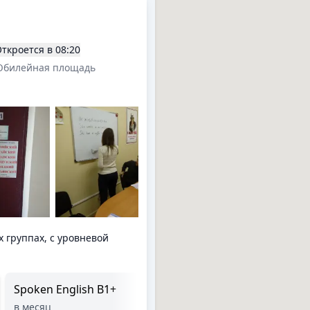
ткроется в
08:20
Юбилейная площадь
х группах, с уровневой
Spoken English B1+
Экспресс курс
английского языка
в месяц