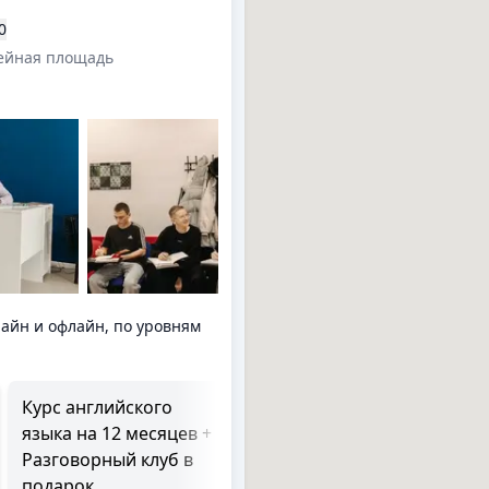
0
ейная площадь
айн и офлайн, по уровням
Курс английского
Курс английского
языка на 12 месяцев +
языка на 6 месяцев
Разговорный клуб в
6 месяцев. 2 раза в
неделю по 80 минут, 48
подарок