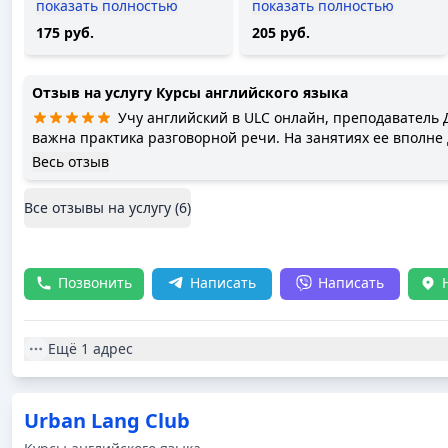
показать полностью
показать полностью
175 руб.
205 руб.
Отзыв на услугу
Курсы английского языка
Учу английский в ULC онлайн, преподаватель 
важна практика разговорной речи. На занятиях ее вполне
мне нравится, интересные темы и подача. Занимаемся по
Весь отзыв
Преподаватель грамотная и приятная. Темп занятий дово
первые две недели мне было сложно) В группе около 10 чел
Все отзывы на услугу (
6
)
присутствуют на занятиях. Для разговорной практики деля
Конечно, можно и самостоятельно пытаться поднять свой 
в школе в первую очередь дисциплинируют. К тому же это 
эффективнее.
Позвонить
Написать
Написать
Ещё
1 адрес
Urban Lang Club