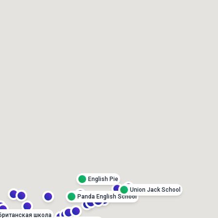
3 месяца. 2 раза в неделю
1 месяц. 2 раза в неделю
по 80 минут, 24 занятия
по 80 минут , 8 занятий
(48 ак. ч.). Цена за 1 месяц
(16 ак. ч.). Цена за 1 месяц
обучения
обучения
300 руб.
349 руб.
English Pie
Union Jack School
Panda English School
Британская школа