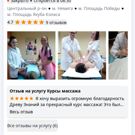
Закрыто
Откроется в
08:30
Центральный р-он
м. Немига
м. Площадь Победы
м. Площадь Якуба Коласа
4.7
9 отзывов
Отзыв на услугу
Курсы массажа
Я хочу выразить огромную благодарность
Древу Знаний за прекрасный курс массажа! Это был
невероятный опыт, который полностью изменил мое
Весь отзыв
представление о массаже и о том, как важно
подходить к этому искусству с профессионализмом и
Все отзывы на услугу (
6
)
любовью. Преподаватель курса Катерина— это
настоящий мастера своего дела! Ее знания, терпение