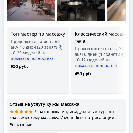
Топ-мастер по массажу
Классический массаж
тела
Продолжительность: 60
ак.ч 10 дней (20 занятий)
Продолжительность: 32
18-20 моделей на
…
ак.ч 6 дней (12 занятий)
показать полностью
10-12 моделей на
…
показать полностью
950 руб.
450 руб.
Отзыв на услугу
Курсы массажа
Я закончила индивидуальный курс по
классическому массажу. У меня был потрясающий
инструктор ИРИНА ЧИЖ. За это время ей надо было
Весь отзыв
дать мне знания, практику. Она научила меня