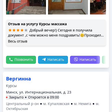
Отзыв на услугу
Курсы массажа
Добрый вечер!) Сегодня я получила
документ ,с чем можно меня поздравить!😊Проходила
курсы по классическому массажу, хотела бы выразить
Весь отзыв
свою благодарность преподавателю Ольге, очень
доходчиво и понятно объяснила материал, больше
было практики,так как я и хотела, осталась довольна
Позвонить
Написать
Написать
результатом работы,)даже своей, спасибо.
Вергинна
Курсы
Минск, ул. Интернациональная, д. 23
Закрыто
Откроется в
09:00
Центральный р-он
м. Купаловская
м. Немига
м.
Октябрьская