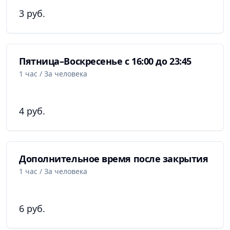
игры:
3 руб.
эксклюзивные, яркие и красочные — именно они
создают основной ритм.
Пятница–Воскресенье с 16:00 до 23:45
Дополнительно
1 час / За человека
Клубная карта
В клубе настольных игр
People Meeple
есть
4 руб.
возможность приобрести клубную карту, которая
позволяет за небольшую плату брать любые игры на
несколько дней в любой момент.
Дополнительное время после закрытия
Акции и бонусы
1 час / За человека
Для членов клуба предусмотрены накопительные
скидки на товары в магазине, услуги клуба и
организацию уникальных мероприятий.
6 руб.
Доставка