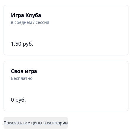
Курьер доставит любимую игру прямо к вам домой.
Игра Клуба
Клуб настольных игр People Meeple: «Лучшее
в среднем / сессия
место, чтобы играть в игры!»
1.50 руб.
Своя игра
Бесплатно
0 руб.
Показать все цены в категории