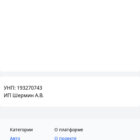
УНП:
193270743
ИП Шермин А.В.
Категории
О платформе
Авто
О проекте