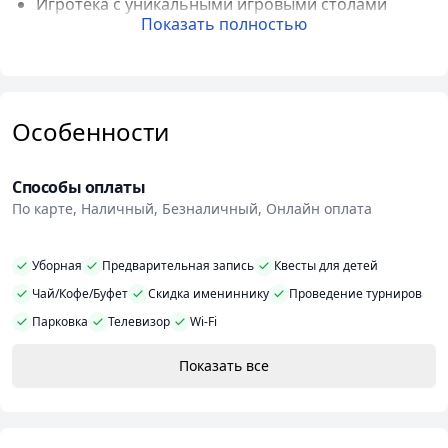
Игротека с уникальными игровыми столами
Показать полностью
Приватные игровые сессии
Помещение закрывается только для компании
игроков.
В это время предоставляется услуга
Особенности
музыкального сопровождения:
Способы оплаты
включается подходящая музыка, создающая
По карте, Наличный, Безналичный, Онлайн оплата
правильную атмосферу для игры.
Продажа игр по предварительному заказу по
ценам ниже рыночных
Уборная
Предварительная запись
Квесты для детей
Продажа аксессуаров
Чай/Кофе/Буфет
Скидка имениннику
Проведение турниров
Парковка
Телевизор
Wi-Fi
Игры
Показать все
Коллекция настольных игр клуба
People Meeple
постоянно пополняется — в том числе и
эксклюзивными экземплярами, которые либо уже
сняты с производства, либо просто не продаются в