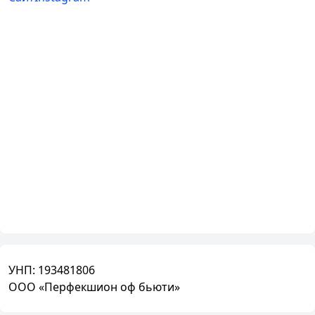
УНП:
193481806
ООО «Перфекшион оф бьюти»