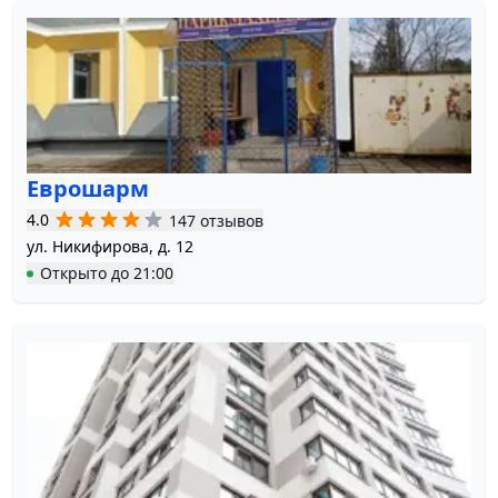
Еврошарм
4.0
147 отзывов
ул. Никифирова, д. 12
Открыто
до
21:00