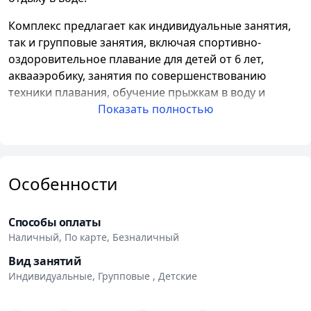
Комплекс предлагает как индивидуальные занятия,
так и групповые занятия, включая спортивно-
оздоровительное плавание для детей от 6 лет,
аквааэробику, занятия по совершенствованию
техники плавания, обучение прыжкам в воду и
многие другие виды тренировок.
Показать полностью
Главным преимуществом плавательного комплекса
БГУФК являются его современные бассейны,
соответствующие международным стандартам.
Особенности
Большой бассейн длиной 50 метров и глубиной от
2,3 до 2,8 метров предназначен для проведения
групповых и индивидуальных тренировок для
Способы оплаты
взрослых и детей, умеющих плавать. В нем также
Наличный, По карте, Безналичный
проводятся сеансы аквааэробики.
Вид занятий
Индивидуальные, Групповые , Детские
Комплекс также предлагает малую чашу бассейна
длиной 25 метров и глубиной от 0,8 до 1,2 метров,