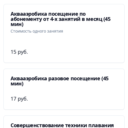
пробных занятий для тех, кто хочет попробовать
новый вид активного отдыха. Комплекс расположен
Аквааэробика посещение по
абонементу от 4-х занятий в месяц (45
на территории университетской базы БГУФК и имеет
мин)
большую парковку для удобства посетителей.
Стоимость одного занятия
Главная цель плавательного комплекса БГУФК
–
обеспечить безопасную среду для посетителей и
15 руб.
сотрудников. В комплексе проводятся все
необходимые противоэпидемиологические
мероприятия для профилактики вирусных
заболеваний, что гарантирует безопасность и
Аквааэробика разовое посещение (45
чистоту объектов.
мин)
Обращаясь в плавательный комплекс БГУФК, вы
получаете доступ к самым современным бассейнам,
17 руб.
квалифицированным педагогам и возможности
улучшить свои навыки плавания или просто
насладиться активным отдыхом в воде.
Совершенствование техники плавания