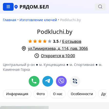
РЯДОМ.БЕЛ
Главная
•
Изготовление ключей
•
Podkluchi.by
Podkluchi.by
3.5
/
6 отзывов
ул.Тимирязева, д. 114, пав. 3066
Откроется в 10:00
Центральный р-он
м. Кунцевщина
м. Спортивная
м.
Каменная Горка
Информация
Фото
О нас
Особенности
Друг