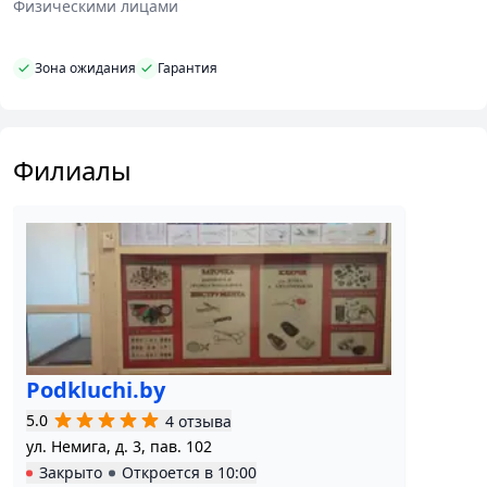
Физическими лицами
При утере ключей возможен выезд к клиенту на
место.
Зона ожидания
Гарантия
Диагностика ключа, профилактика замка, а
также консультация
высококвалифицированного специалиста
Филиалы
проводится бесплатно.
Podkluchi.by
5.0
4 отзыва
ул. Немига, д. 3, пав. 102
Закрыто
Откроется в
10:00