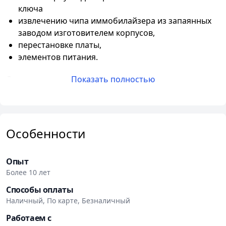
ключа
извлечению чипа иммобилайзера из запаянных
заводом изготовителем корпусов,
перестановке платы,
элементов питания.
Среди перечня услуг:
Показать полностью
Восстановление утерянных ключей
Изготовление ключей для квартиры и домофона
Изготовление полнофункциональных автоключей
Особенности
Изготовление чипов для автозапуска
Коррекция спидометра
Опыт
Изготовление ключей по блокам и замкам
Более 10 лет
Вскрытие автомобиля
Замена корпуса чипа ключа
Способы оплаты
Замена элементов питания
Наличный, По карте, Безналичный
Ремонт и профилактика замков
Работаем с
Заточка инструмента