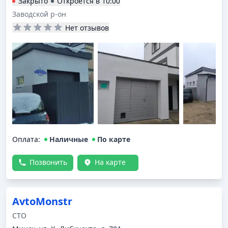
Закрыто
Откроется в
10:00
Заводской р-он
Нет отзывов
Оплата
:
Наличные
По карте
Позвонить
На карте
AvtoMonstr
СТО