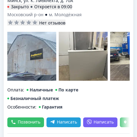
Минск, ул. К. Либкнехта, д. 70А
Закрыто
Откроется в
09:00
Московский р-он
м. Молодёжная
Нет отзывов
Оплата
:
Наличные
По карте
Безналичный платеж
Особенности:
Гарантия
Н
Позвонить
Написать
Написать
кар