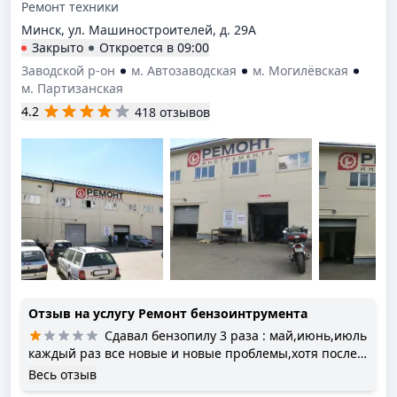
Ремонт техники
Минск, ул. Машиностроителей, д. 29А
Закрыто
Откроется в
09:00
Заводской р-он
м. Автозаводская
м. Могилёвская
м. Партизанская
4.2
418 отзывов
Отзыв на услугу
Ремонт бензоинтрумента
Сдавал бензопилу 3 раза : май,июнь,июль
каждый раз все новые и новые проблемы,хотя после
первого ремонта даже не завелась,второй раз
Весь отзыв
поработал 3.5 часа,третий раз после 30 минут работы