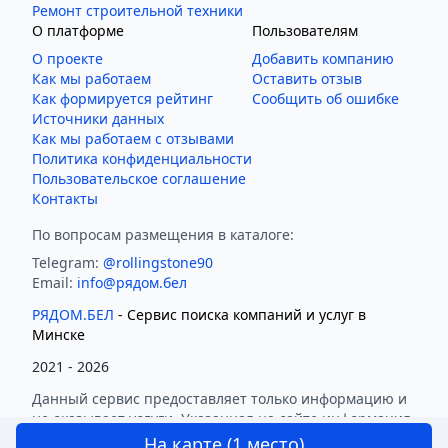
Ремонт строительной техники
О платформе
Пользователям
О проекте
Добавить компанию
Как мы работаем
Оставить отзыв
Как формируется рейтинг
Сообщить об ошибке
Источники данных
Как мы работаем с отзывами
Политика конфиденциальности
Пользовательское соглашение
Контакты
По вопросам размещения в каталоге:
Telegram:
@rollingstone90
Email:
info@рядом.бел
РЯДОМ.БЕЛ
- Cервис поиска компаний и услуг в
Минске
2021 -
2026
Данный сервис предоставляет только информацию и
не оказывает услуги. Указанная на сайте информация
и предложения не являются публичной офертой.
На карте (1 место)