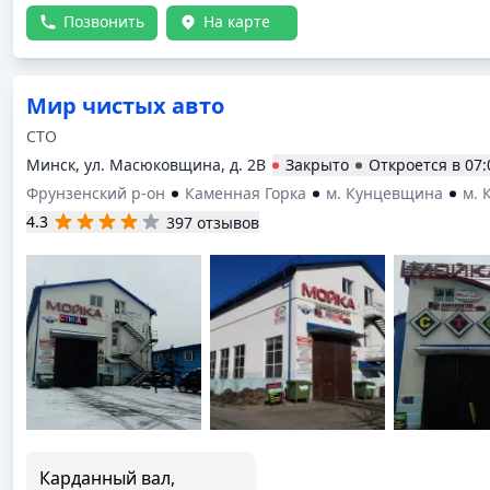
Позвонить
На карте
Мир чистых авто
СТО
Минск, ул. Масюковщина, д. 2В
Закрыто
Откроется в
07:
Фрунзенский р-он
Каменная Горка
м. Кунцевщина
м. 
4.3
397 отзывов
Карданный вал,