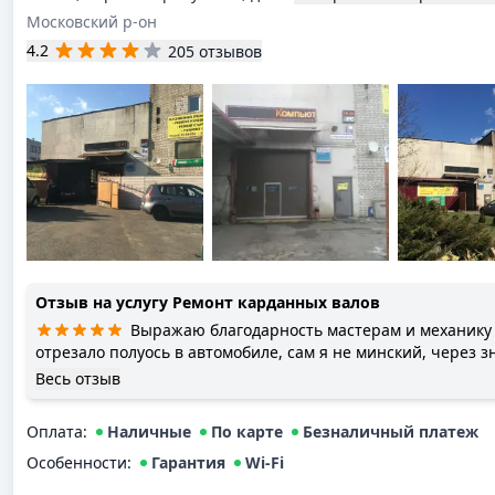
Московский р-он
4.2
205 отзывов
Отзыв на услугу
Ремонт карданных валов
Выражаю благодарность мастерам и механику с
отрезало полуось в автомобиле, сам я не минский, через 
попросили по возможности принять автомобиль в ремонт де
Весь отзыв
шестом часу вечера авто доставили в сервис, к 6 вечера вс
Оплата
:
Наличные
По карте
Безналичный платеж
Особенности:
Гарантия
Wi-Fi