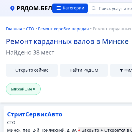
Ремонт карданных валов в Минске, Отзывы и цены
РЯДОМ.БЕЛ
Категории
Главная
•
СТО
•
Ремонт коробки передач
•
Ремонт карданных
Ремонт карданных валов в Минске
Найдено
38 мест
Открыто сейчас
Найти РЯДОМ
Фи
Ближайшие
СтритСервисАвто
СТО
Минск, пер. 2-й Прилукский, д. 8А
Закрыто
Откроется в