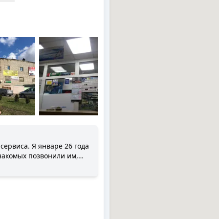
ервиса. Я январе 26 года
знакомых позвонили им,
нь в день, согласились. В
е было готово.