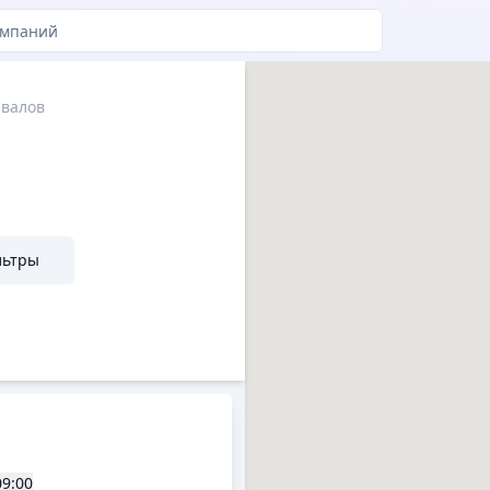
 валов
льтры
09:00