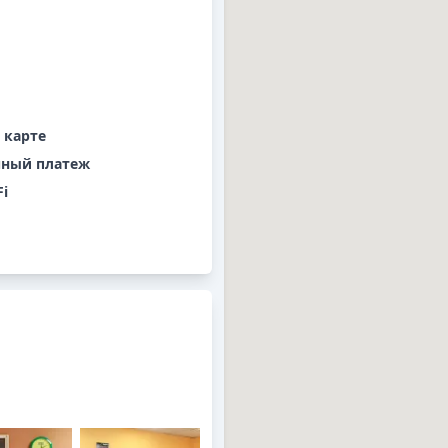
 карте
чный платеж
Fi