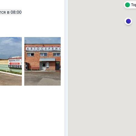
To
тся в
08:00