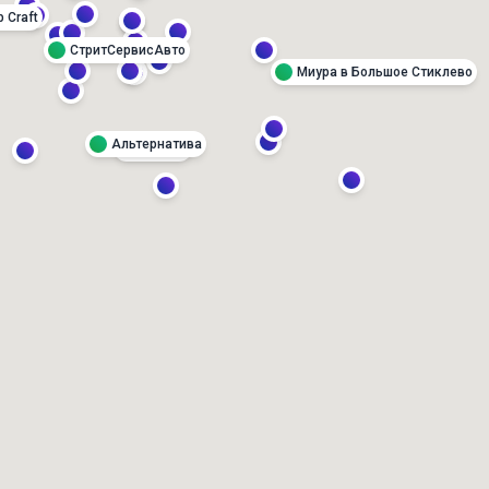
p Craft
СтритСервисАвто
Миура в Большое Стиклево
Альтернатива
Римбат