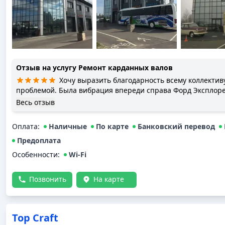
Отзыв на услугу
Ремонт карданных валов
Хочу выразить благодарность всему коллективу автосервиса.Обращался с
проблемой. Была вибрация впереди справа Форд Эксплорер
Диагностика подвески выявила замену трипойда. Запчасть
Весь отзыв
хочу поблагодарить Юрия, который подсказал, где можно к
и отвёз/привёз мою полуось, где её собрали полностью, а 
Оплата
:
Наличные
По карте
Банковский перевод
автосервисе. Огромное Вам спасибо, очень меня выручили!!
Андрей!!!
Предоплата
Особенности:
Wi-Fi
Позвонить
На карте
Top Craft