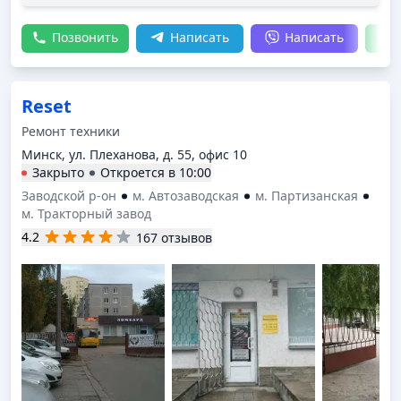
деталей - этого нет. Понимаю, что на рынке нужно
как-то выживать, но осталось ощущение, что
Позвонить
Написать
Написать
ценообразование в этой мастерской зависит не
столько от сложности поломки, сколько от
осведомленности заказчика о ценах в других
мастерских Минска.
Reset
Ремонт техники
Минск, ул. Плеханова, д. 55, офис 10
Закрыто
Откроется в
10:00
Заводской р-он
м. Автозаводская
м. Партизанская
м. Тракторный завод
4.2
167 отзывов