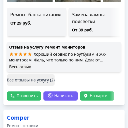
Ремонт блока питания
Замена лампы
подсветки
От 29 руб.
От 39 руб.
Отзыв на услугу
Ремонт мониторов
Хороший сервис по ноутбукам и ЖК-
монитроам. Жаль, что только по ним. Делают
достаточно быстро и качественно. Диагностируют
Весь отзыв
бесплатно. Рекомендовал десятку знакомых - от них
тоже плохого не слышал. Меняют мосты, видеочипы.
Все отзывы на услугу (
2
)
У них же можно найти подходящий блок питания для
ноута.
Позвонить
Написать
На карте
Comper
Ремонт техники