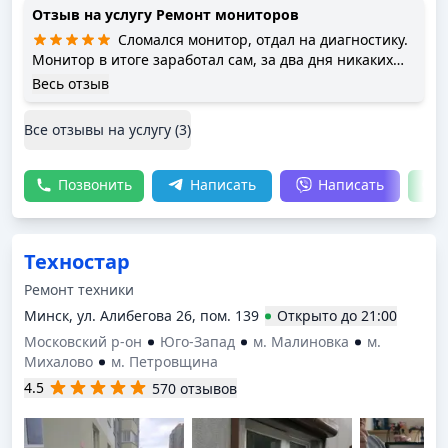
Отзыв на услугу
Ремонт мониторов
Сломался монитор, отдал на диагностику.
Монитор в итоге заработал сам, за два дня никаких
неполадок найти так и не удалось. Денег не взяли.
Весь отзыв
Все отзывы на услугу (
3
)
Позвонить
Написать
Написать
Техностар
Ремонт техники
Минск, ул. Алибегова 26, пом. 139
Открыто
до
21:00
Московский р-он
Юго-Запад
м. Малиновка
м.
Михалово
м. Петровщина
4.5
570 отзывов