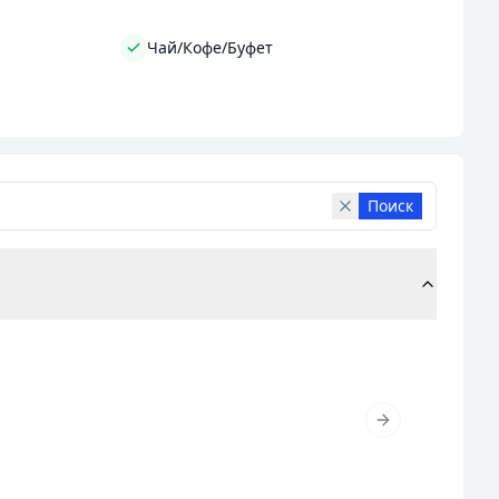
Чай/Кофе/Буфет
Поиск
Next slide