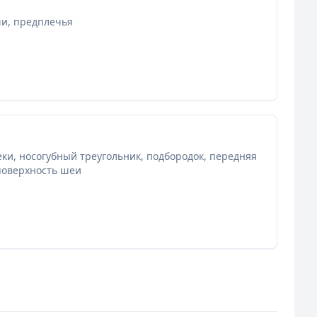
чи, предплечья
еки, носогубный треугольник, подбородок, передняя
поверхность шеи