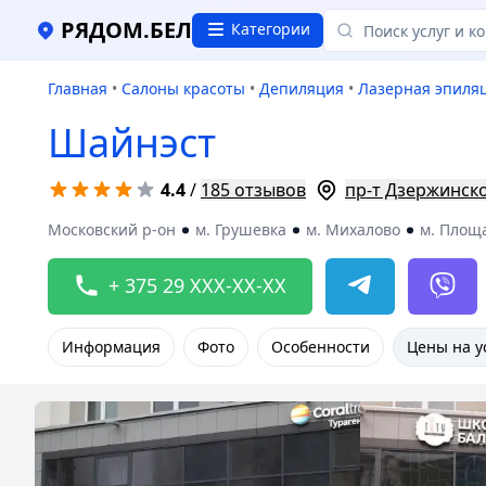
РЯДОМ.БЕЛ
Категории
Главная
•
Салоны красоты
•
Депиляция
•
Лазерная эпиля
Шайнэст
4.4
/
185 отзывов
пр-т Дзержинског
Московский р-он
м. Грушевка
м. Михалово
м. Площ
+ 375 29 XXX-XX-XX
Информация
Фото
Особенности
Цены на у