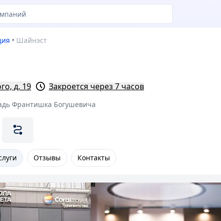
ция
•
Шайнэст
о, д. 19
Закроется через 7 часов
адь Франтишка Богушевича
слуги
Отзывы
Контакты