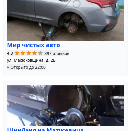
Мир чистых авто
4.3
397 отзывов
ул. Масюковщина, д. 2В
Открыто
до
22:00
ШинЛэнд на Матусевича