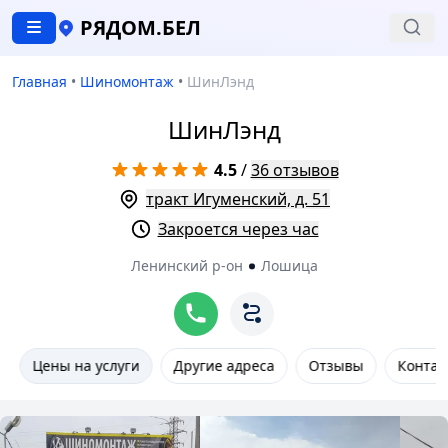
РЯДОМ.БЕЛ
Главная
•
Шиномонтаж
•
ШинЛэнд
ШинЛэнд
4.5
/
36 отзывов
тракт Игуменский, д. 51
Закроется через час
Ленинский р-он
Лошица
Цены на услуги
Другие адреса
Отзывы
Контак