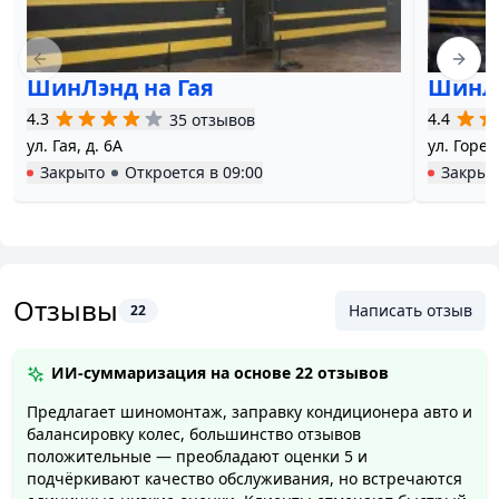
Previous slide
Next 
ШинЛэнд на Гая
ШинЛэ
4.3
4.4
35 отзывов
ул. Гая, д. 6А
ул. Горец
Закрыто
Откроется в
09:00
Закрыт
Отзывы
Написать отзыв
22
ИИ-суммаризация на основе
22 отзывов
Предлагает шиномонтаж, заправку кондиционера авто и
балансировку колес, большинство отзывов
положительные — преобладают оценки 5 и
подчёркивают качество обслуживания, но встречаются