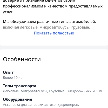
доверие и признание клиентов своим
профессионализмом и качеством предоставляемых
услуг.
Мы обслуживаем различные типы автомобилей,
включая легковые, микроавтобусы, грузовые,
внедорожники и SUV. Независимо от того, какой
Показать полностью
автомобиль у вас, мы сможем предложить
оптимальные решения для его шиномонтажа.
Для выполнения всех необходимых работ мы
Особенности
используем современное оборудование от ведущих
мировых производителей, таких как Hoffman, Butler,
Sicam, Sivik, Nitromac, Wurth. Благодаря этому мы
Опыт
гарантируем высокое качество и безопасность
Более 10 лет
выполняемых услуг.
Типы транспорта
Легковые, Микроавтобусы, Грузовые, Внедорожники и SUV
Наши специалисты имеют высокую квалификацию и
опыт работы в данной области. Они готовы помочь
Оборудование
вам с переобувкой шин, балансировкой колес,
Установка для заправки автокондиционеров,