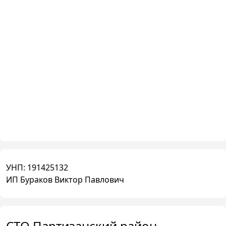
УНП:
191425132
ИП Бураков Виктор Павлович
СТО Партизанский район