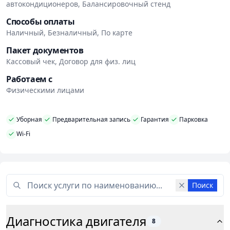
Клиентам доступны наличный и безналичный
автокондиционеров, Балансировочный стенд
расчет, оплата банковскими картами, парковка, Wi-Fi
Способы оплаты
и уборная.
Наличный, Безналичный, По карте
Пакет документов
Кассовый чек, Договор для физ. лиц
Работаем с
Физическими лицами
Уборная
Предварительная запись
Гарантия
Парковка
Wi-Fi
Поиск
Диагностика двигателя
8