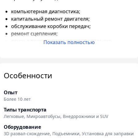
компьютерная диагностика;
капитальный ремонт двигателя;
обслуживание коробки передач;
ремонт сцепления;
ремонт подвески и рулевого управления;
Показать полностью
обслуживание тормозной системы;
ремонт топливной и выхлопной систем;
ремонт электрооборудования;
обслуживание и ремонт автокондиционеров.
Особенности
Дополнительно в сервисе доступны: шиномонтаж,
сезонная замена шин, развал-схождение, подбор и
Опыт
заказ запчастей.
Более 10 лет
Типы транспорта
На выполненные работы и установленные детали
Легковые, Микроавтобусы, Внедорожники и SUV
предоставляется гарантия. СТО работает более 10
лет, принимает автомобили по предварительной
Оборудование
записи и оформляет кассовые чеки и договоры.
3D развал-схождение, Подъемники, Установка для заправки