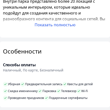
Внутри парка представлено более 20 локаций с
уникальным интерьером, которые идеально
подойдут для создания качественного и
разнообразного контента для социальных сетей. Вы
сможете снять видео в различных стилях и
Показать полностью
настроениях, подобрать подходящую фоновую
обстановку и получить оригинальные снимки.
Для развлечения и отдыха доступны различные
Особенности
игровые зоны. В парке есть аркадный автомат со
свыше 1500 игр, Play Station 5 и VR для настоящих
геймеров, а также настольный футбол и даже
Способы оплаты
неоновый сухой бассейн с шариками. Если вы
Наличный, По карте, Безналичный
предпочитаете настольные игры, у нас есть более 10
вариантов на выбор.
Уборная
Предварительная запись
Квесты для детей
ТикТок Парк
Скидка имениннику
также предлагает отличные
Парковка
Телевизор
Wi-Fi
возможности для проведения различных
Проведение праздников
Подарочные сертификаты
мероприятий. У нас есть оборудованная комната для
праздников, где вы можете организовать День