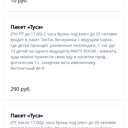
10 руб.
проведения качественной фотосессии - различные
фоны, атрибутика и профессиональный фотограф
или видеограф, который поможет запечатлеть
самые яркие моменты вашего визита. Для вашего
Пакет «Тусэ»
удобства предоставляется бесплатный Wi-Fi.
(ПН-ПТ до 17:00) 2 часа бронь под ключ до 20 человек
входит в пакет ТикТок Вечеринка с ведущим парка,
ТикТок Парк
- это только лучшие развлечения и
где детки проходят различные челленджи, 1 час (до
услуги для всех возрастов и интересов. Приходите к
13 детей на одного ведущего) PARTY ROOM - комната,
нам и получите незабываемые эмоции,
куда можно принести свою еду и напитки проф.
фотосессия 1ч. сахарная вата имениннику
качественный контент и приятные воспоминания.
бесплатный Wi-fi
Посетители парка имеют возможность приобрести
подарочные сертификаты на посещение ТикТок
Парка, которые можно подарить своим близким и
290 руб.
друзьям.
Пакет «Тусэ»
(ПТ после 17:00)2 часа бронь под ключ до 20 человек