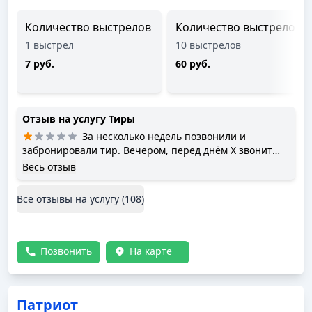
Количество выстрелов
Количество выстрелов
1 выстрел
10 выстрелов
7 руб.
60 руб.
Отзыв на услугу
Тиры
За несколько недель позвонили и
забронировали тир. Вечером, перед днём Х звонит
администратор, "наезжает", что я сама отменила
Весь отзыв
запись. После говорит, что моя запись отсутствует, тк
"полетела" программа, и на моё время записана
Все отзывы на услугу (
108
)
другая компания. Однако, номер мой каким-то чудом
нашли (программа же с записью "полетела").
Предложили переписаться на другой день, без скидки
и извинений. Мне нужен определенный день, а не
Позвонить
На карте
любой другой, именно поэтому я ЗАРАНЕЕ звонила и
всё уточняла. Отвратительное обслуживание,
отвратительный сервис, отвратительное место,
Патриот
которое не рекомендую никому.