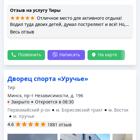
Отзыв на услугу
Тиры
Отличное место для активного отдыха!
Водил туда двоих детей, думал постреляют и всё! Но,
нет. Инструктор в клубе сууупер! Из обычной
Весь отзыв
стрельбы по мешениям и бутылкам, он сделал
увлекательную игру, для прошу заметить ДВОИХ
детей, за что ему отдельное СПАСИБО! А потом ещё
Позвонить
Написать
На карте
предложил пройти верёвочный городок, прокатиться
на троллее и на закуску скалодром! Короче, всем
советую!!! Дети и взрослые останутся довольны!
Проводите время активно!!!!! Спасибо персоналу
Дворец спорта «Уручье»
клуба!👍
Тир
Минск, пр-т Независимости, д. 196
Закрыто
Откроется в
08:30
Первомайский р-он
м. Борисовский тракт
м. Восток
м. Уручье
4.6
1881 отзыв