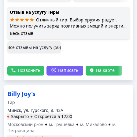
Отзыв на услугу
Тиры
Отличный тир. Выбор оружия радует.
Можно получить заряд позитивных эмоций и энергии.
Рекомендую, как отличное место!
Весь отзыв
Все отзывы на услугу (
50
)
Позвонить
Написать
На карте
Billy Joy's
Тир
Минск, ул. Гурского, д. 43А
Закрыто
Откроется в
12:00
Московский р-он
м. Грушевка
м. Михалово
м.
Петровщина