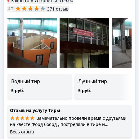
Закрыто
Откроется в
09:00
4.2
371 отзыв
Водный тир
Лучный тир
5 руб.
5 руб.
Отзыв на услугу
Тиры
Замечательно провели время с друзьями
на квесте Форд боярд , постреляли в тире и
спустились по троллейному спуску!) Инструктор Роман
Весь отзыв
был очень веселым и доброжелательным, помогал и