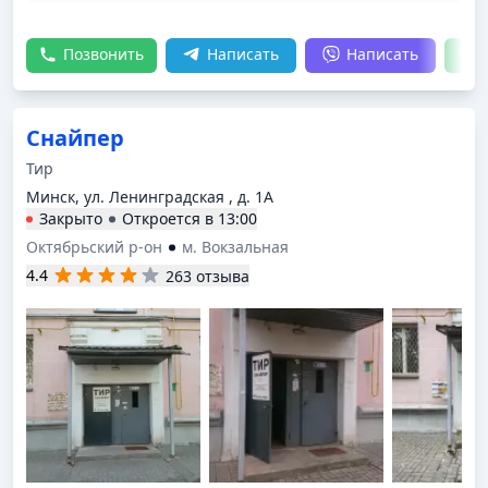
вёл квест отлично!) мне все очень понравилось,
советую! Хочется вернуться сюда ещё раз:)
Позвонить
Написать
Написать
Снайпер
Тир
Минск, ул. Ленинградская , д. 1А
Закрыто
Откроется в
13:00
Октябрьский р-он
м. Вокзальная
4.4
263 отзыва