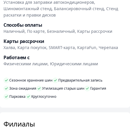
распространяется на заводские дефекты,
Установка для заправки автокондиционеров,
Шиномонтажный стенд, Балансировочный стенд, Стенд
выявленные при монтаже.
раскатки и правки дисков
Способы оплаты
Наличный, По карте, Безналичный, Карты рассрочки
Карты рассрочки
Халва, Карта покупок, SMART-карта, КартаFun, Черепаха
Работаем с
Физическими лицами, Юридическими лицами
Сезонное хранение шин
Предварительная запись
Зона ожидания
Утилизация старых шин
Гарантия
Парковка
Круглосуточно
Филиалы