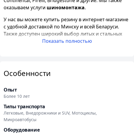
Continental, Pirelli, Bridgestone и другие. Мы также
оказываем услуги
шиномонтажа
.
У нас вы можете купить резину в интернет-магазине
с удобной доставкой по Минску и всей Беларуси.
Также доступен широкий выбор литых и стальных
дисков различных размеров и дизайнов.
Показать полностью
Покупая шины с доставкой в Tyreg.by, вы получаете
не только качественную продукцию, но и
профессиональные услуги: шиномонтаж,
Особенности
балансировку колес, сезонное хранение шин и
другие услуги. Для удобства клиентов работают
пункты самовывоза и шиномонтажа.
Опыт
Более 10 лет
На всю новую резину действует
гарантия
24 месяца
Типы транспорта
с даты продажи, а на диски — 12 месяцев. При
Легковые, Внедорожники и SUV, Мотоциклы,
получении товара необходимо проверить его на
Микроавтобусы
наличие видимых дефектов. В случае обнаружения
брака товар подлежит обмену. Гарантия также
Оборудование