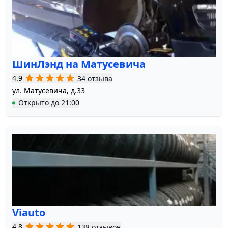
ШинЛэнд на Матусевича
4.9
34 отзыва
ул. Матусевича, д.33
Открыто
до
21:00
Viauto
4.8
138 отзывов