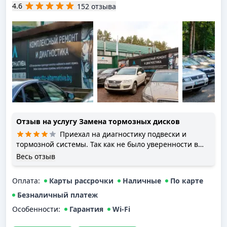
4.6
152 отзыва
Отзыв на услугу
Замена тормозных дисков
Приехал на диагностику подвески и
тормозной системы. Так как не было уверенности в
результатах заключения официального дилера Skoda
Весь отзыв
(проще говоря мне навязывали то, что делать не
требовалось от слова совсем). В итоге мои опасения
Оплата
:
Карты рассрочки
Наличные
По карте
подтвердились и я в данном СТО просто поменял
колодки и задние тормозные диски + стабы. Чем
Безналичный платеж
сэкономил уйму денег. Скорее всего дальше буду
Особенности:
Гарантия
Wi-Fi
обслуживаться у них, хотя ещё понаблюдаю за
машиной. Условия в комнате ожидания приемлемые,