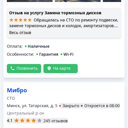
Отзыв на услугу
Замена тормозных дисков
Обращалась на СТО по ремонту подвески,
замене тормозных дисков и колодок, амортизаторов.
Всё отлично сделали. В отпуске проехали более 1500
Весь отзыв
км, все хорошо. Машинка небольшая, Ravon R2 2017
г.в. Пишу отзыв спустя четыре месяца. Спасибо
Оплата
:
Наличные
сотрудникам СТО. Успехов!
Особенности:
Гарантия
Wi-Fi
Позвонить
На карте
Мибро
СТО
Минск, ул. Татарская, д. 5
Закрыто
Откроется в
08:00
Центральный р-он
4.1
245 отзывов