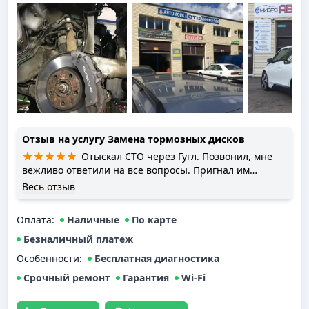
Отзыв на услугу
Замена тормозных дисков
Отыскал СТО через Гугл. Позвонил, мне
вежливо ответили на все вопросы. Пригнал им
машину. Оформили как у официалов. Проценили по
Весь отзыв
запчастям и работе. Сделали скидку. Менял диски и
колодки на Тойота Вензо. Работа простая. В обед
Оплата
:
Наличные
По карте
забрал. Мне выдали все документы. В принципе, всё
понравилось. Советую
Безналичный платеж
Особенности:
Бесплатная диагностика
Срочный ремонт
Гарантия
Wi-Fi