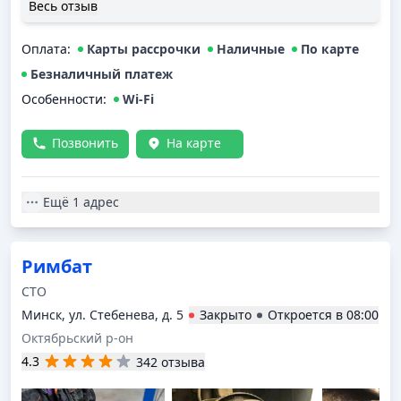
приветливы и предельно вежливы, улыбаются! Когда
Весь отзыв
записываюсь, прошусь к Алесю – он всегда ответит на
многие вопросы и расскажет даже больше, чем нужно
Оплата
:
Карты рассрочки
Наличные
По карте
было и это прекрасно! Считаю полезной
диагностическую карту: благодаря ней в какой-то из
Безналичный платеж
годов обнаружилась небольшая беда с передним
Особенности:
Wi-Fi
правым тормозным диском, но все уладилось: ребята
заказали запчасть и поставили. В общем, ребятам
Позвонить
На карте
большое спасибо, я рада, что есть кому доверять в
мире сто!
Ещё
1 адрес
Римбат
СТО
Минск, ул. Стебенева, д. 5
Закрыто
Откроется в
08:00
Октябрьский р-он
4.3
342 отзыва