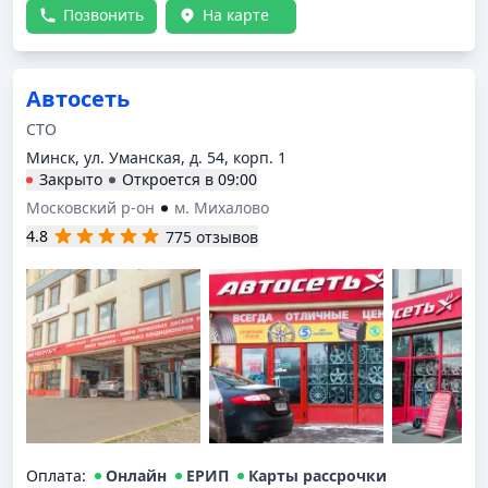
Позвонить
На карте
интернета нет, причем даже мобильного, связь
слабая. Хорошо хоть телек есть.
Автосеть
СТО
Минск, ул. Уманская, д. 54, корп. 1
Закрыто
Откроется в
09:00
Московский р-он
м. Михалово
4.8
775 отзывов
Оплата
:
Онлайн
ЕРИП
Карты рассрочки