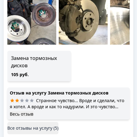
Замена тормозных
дисков
105 руб.
Отзыв на услугу
Замена тормозных дисков
Странное чувство... Вроде и сделали, что
я хотел. А вроде и как то надурили. И это чувство
второй раз возникает. Кстати дважды был на сто.
Весь отзыв
Весной подобрали тормозные диски и колодки. При
торможении появился скрип. Приехал на сто, ( другая
Все отзывы на услугу (
5
)
смена была) и сказали что эти диски ни о чем.