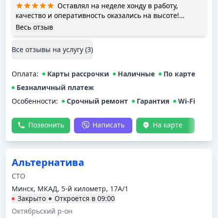
Оставлял на неделе хонду в работу,
качество и оперативность оказались на высоте!
Приемщики все объяснили, предупредили о
Весь отзыв
возможных дополнительных работах (менял задние
диски с колодками), благо доп работы не
Все отзывы на услугу (
3
)
понадобились) Отдали машинку в оговоренный срок!
Супер, мой рекомендасьон!
Оплата
:
Карты рассрочки
Наличные
По карте
Безналичный платеж
Особенности:
Срочный ремонт
Гарантия
Wi-Fi
Позвонить
Написать
На карте
Альтернатива
СТО
Минск, МКАД, 5-й километр, 17А/1
Закрыто
Откроется в
09:00
Октябрьский р-он