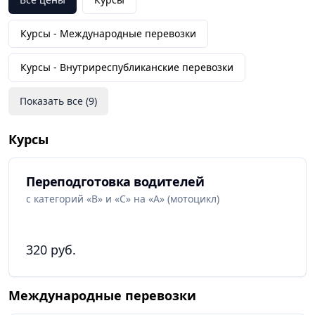
Выбирайте "Академтранс" для повышения
Курсы -
Международные перевозки
квалификации и успешной карьеры в сфере
автоперевозок.
Курсы -
Внутриреспубликанские перевозки
Мы сделаем все возможное, чтобы обеспечить
Показать все (
9
)
вам самые лучшие условия и результаты
обучения.
Курсы
Переподготовка водителей
с категорий «B» и «C» на «А» (мотоцикл)
320 руб.
Международные перевозки