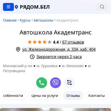
РЯДОМ.БЕЛ
Главная
•
Курсы
•
Автошколы
•
Академтранс
Автошкола Академтранс
4.4
/
67 отзывов
ул. Железнодорожная, д. 33А, каб. 404
Закроется через 2 часа
Московский р-он
м. Грушевка
м. Михалово
м.
Петровщина
Особенности
Цены на услуги
Отзывы
Контакты