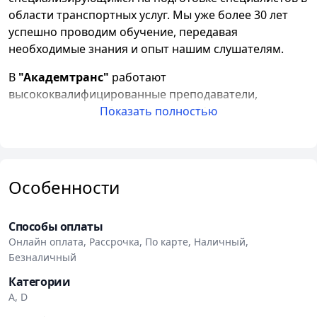
области транспортных услуг. Мы уже более 30 лет
успешно проводим обучение, передавая
необходимые знания и опыт нашим слушателям.
В
"Академтранс"
работают
высококвалифицированные преподаватели,
включающие в себя сотрудников Министерства
Показать полностью
транспорта, таможенного комитета и руководителей
автопредприятий. Мы гордимся своей командой,
которая всегда готова помочь решить любые
вопросы и проблемы наших слушателей.
Особенности
В нашем центре мы создаем комфортные условия
для обучения. Занятия проводятся в современных
Способы оплаты
аудиториях, оборудованных стендами, проекторами,
Онлайн оплата, Рассрочка, По карте, Наличный,
современными компьютерами и ноутбуками. Также
Безналичный
мы проводим практические занятия на действующих
Категории
предприятиях, таких как Белмагистральавтотранс,
A, D
АТЭП-5 и станции диагностики.