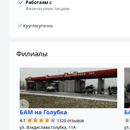
Работаем с
На автомойке
БАМ на Скорины
вы получите кач
Физическими лицами
автомобиль в наших заботливых руках!
Круглосуточно
Филиалы
Previous slide
БАМ на Голубка
Б
4.1
1320 отзывов
ул. Владислава Голубка, 11А
ул