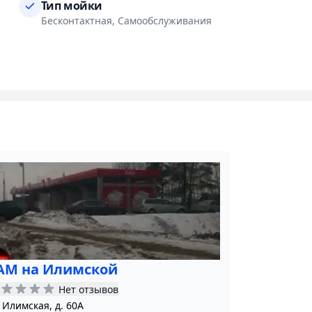
Тип мойки
ественную мойку для вашего автомобиля, быстро и по в
Бесконтактная, Самообслуживания
АМ на Илимской
Нет отзывов
. Илимская, д. 60A