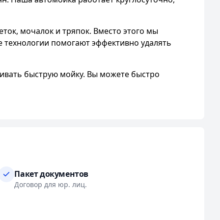
ток, мочалок и тряпок. Вместо этого мы
е технологии помогают эффективно удалять
ивать быструю мойку. Вы можете быстро
е решить, сколько потратить на мойку, и в
Мы стремимся предоставить нашим клиентам
ря этой услуге вы можете освежить интерьер
Пакет документов
билей - от легковых до внедорожников,
Договор для юр. лиц.
иц и обслуживаем физических лиц.