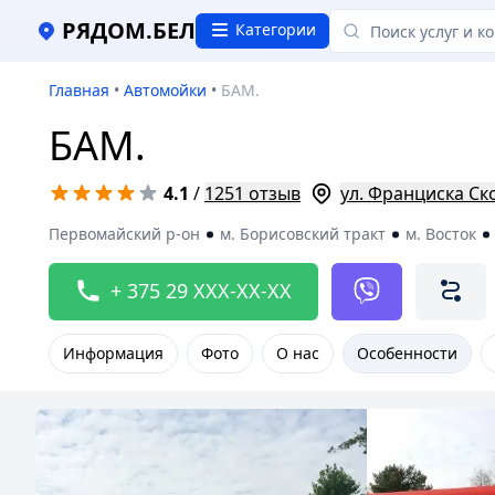
РЯДОМ.БЕЛ
Категории
Главная
•
Автомойки
•
БАМ.
БАМ.
4.1
/
1251 отзыв
ул. Франциска Ск
Первомайский р-он
м. Борисовский тракт
м. Восток
+ 375 29 XXX-XX-XX
Информация
Фото
О нас
Особенности