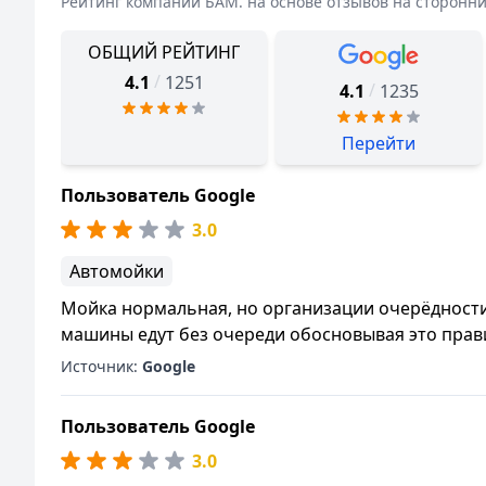
Рейтинг компании
БАМ.
на основе отзывов на сторонн
ОБЩИЙ РЕЙТИНГ
/
4.1
1251
/
4.1
1235
Перейти
Пользователь Google
3.0
Автомойки
Мойка нормальная, но организации очерёдности 
машины едут без очереди обосновывая это прав
Источник:
Google
Пользователь Google
3.0