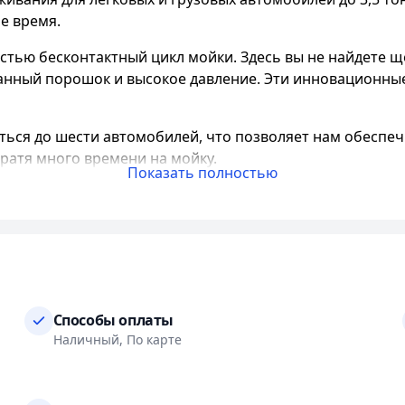
е время.
ью бесконтактный цикл мойки. Здесь вы не найдете ще
анный порошок и высокое давление. Эти инновационны
ся до шести автомобилей, что позволяет нам обеспеч
тратя много времени на мойку.
Показать полностью
ить вам доступную цену за наши услуги. Вы сами может
можете успеть помыть даже колеса после замены шин. 
тупными и экономически выгодными для всех.
ую услугу - использование мощного пылесоса. Благода
и мусора.
Способы оплаты
 что позволяет нам обслуживать широкий спектр автомо
Наличный, По карте
арте. Также мы предлагаем договоры для юридических л