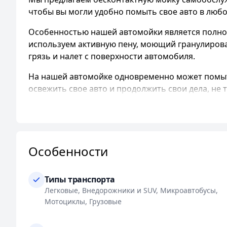
чтобы вы могли удобно помыть свое авто в любо
Особенностью нашей автомойки является полност
используем активную пену, моющий гранулиров
грязь и налет с поверхности автомобиля.
На нашей автомойке одновременно может помыть
освежить свое авто и продолжить свои дела, не 
Кроме того, мы гордимся тем, что можем предлож
зависимости от выбранного вами варианта, вы 
качественные услуги и при этом оставаться дос
Особенности
Кроме мойки, мы также предлагаем дополнительн
своего автомобиля и избавиться от пыли, грязи 
Типы транспорта
Наши посты для мойки имеют высоту 3.20 метра,
Легковые, Внедорожники и SUV, Микроавтобусы,
микроавтобусов и даже мотоциклов.
Мотоциклы, Грузовые
Мы принимаем оплату как наличными, так и по к