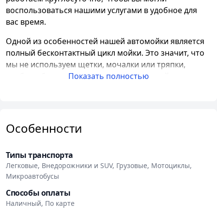
воспользоваться нашими услугами в удобное для
вас время.
Одной из особенностей нашей автомойки является
полный бесконтактный цикл мойки. Это значит, что
мы не используем щетки, мочалки или тряпки,
чтобы избежать возможных повреждений
Показать полностью
поверхности вашего автомобиля. Вместо этого, мы
применяем активную пену, моющий
гранулированный порошок и высокое давление
воды, чтобы эффективно отмыть и очистить ваш
Особенности
автомобиль.
Другим преимуществом нашей автомойки является
Типы транспорта
скорость обслуживания. У нас имеется возможность
Легковые, Внедорожники и SUV, Грузовые, Мотоциклы,
одновременной мойки шести автомобилей, что
Микроавтобусы
позволяет сократить время ожидания и ускорить
Способы оплаты
процесс мойки. Таким образом, вы можете быстро и
Наличный, По карте
эффективно очистить свой автомобиль.