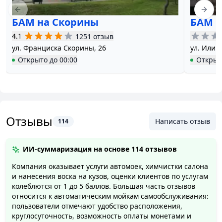
заключаем договоры с физическими лицами. У нас
Previous slide
Next 
БАМ на Скорины
БАМ н
есть все необходимое оборудование и средства для
обеспечения качественной мойки вашего
4.1
1251 отзыв
автомобиля.
ул. Франциска Скорины, 26
ул. Илимс
Открыто
до
00:00
Открыт
Автомойка БАМ
предлагает вам быструю, дешевую
и чистую мойку вашего автомобиля без
повреждения его поверхности. Мы гарантируем
высокое качество обслуживания и предлагаем
удобные условия работы.
Приходите к нам, и мы с
Отзывы
Написать отзыв
114
радостью помоем ваш автомобиль!
ИИ-суммаризация на основе
114 отзывов
Компания оказывает услуги автомоек, химчистки салона
и нанесения воска на кузов, оценки клиентов по услугам
колеблются от 1 до 5 баллов. Большая часть отзывов
относится к автоматическим мойкам самообслуживания:
пользователи отмечают удобство расположения,
круглосуточность, возможность оплаты монетами и