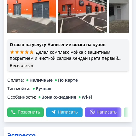
Отзыв на услугу
Нанесение воска на кузов
Делал комплекс мойка с защитным
покрытием и чисткой салона Хендай Грета первый
раз. Хотел вчера, но не успевал, по телефону
Весь отзыв
перенесли на сегодня. Сделали все на отлично.
Приятно поговорили когда забирал авто. И сейчас
Оплата
:
Наличные
По карте
точно ещё приеду на зимнюю защиту кузова. Спасибо
Тип мойки
ребята!
:
Ручная
Особенности:
Зона ожидания
Wi-Fi
Позвонить
Написать
Написать
Эспрессо