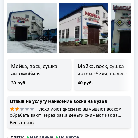
Мойка, воск, сушка
Мойка, воск, сушка
автомобиля
автомобиля, пылесос
30 руб.
40 руб.
Отзыв на услугу
Нанесение воска на кузов
Плохо моют,диски не вымывают,воском
обрабатывают через раз,а деньги снимают как за
полноценную мойку.
Весь отзыв
Оплата
:
Наличные
По карте