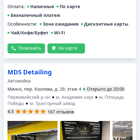
самообслуживания. В боксе самообслуживания-а это
Оплата
:
Наличные
По карте
именно бокс и вы моете машину не на улице! можно
обдать машину шампунем, можно покрыть активной
Безналичный платеж
пеной, смыть водой, покрыть автомобиль воском, и
Особенности:
Зона ожидания
Дисконтные карты
после всех этих процедур если лень вытирать просто
Чай/Кофе/Буфет
Wi-Fi
обмыть авто специальной жидкостью для избежания
разводов. Удобное расположение возле кольцевой
автодороги и витебской трассы, можно выпить кофе.
Позвонить
На карте
Рекомендую данное место!👍👍👍
MDS Detailing
Автомойка
Минск, пер. Козлова, д. 29, этаж 4
Открыто
до
20:00
Первомайский р-он
м. Академия наук
м. Площадь
Победы
м. Тракторный завод
4.5
167 отзывов