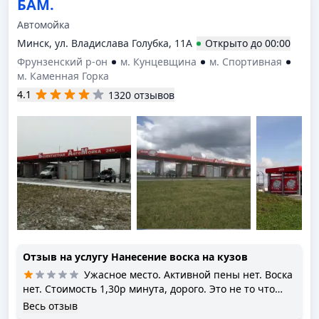
БАМ.
Автомойка
Минск, ул. Владислава Голубка, 11А
Открыто
до
00:00
Фрунзенский р-он
м. Кунцевщина
м. Спортивная
м. Каменная Горка
4.1
1320 отзывов
Отзыв на услугу
Нанесение воска на кузов
Ужасное место. Активной пены нет. Воска
нет. Стоимость 1,30р минута, дорого. Это не то что
одна звезда это минус 10 звёзд.
Весь отзыв