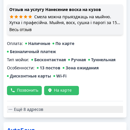
Отзыв на услугу
Нанесение воска на кузов
Смела можна прыязджаць на мыйню.
Хутка і прафесійна. Мыйня, воск, сушка і парогі за 15
byn (актуальна на студзень 2021).
Весь отзыв
Оплата
:
Наличные
По карте
Безналичный платеж
Тип мойки
:
Бесконтактная
Ручная
Туннельная
Особенности:
13 постов
Зона ожидания
Дисконтные карты
Wi-Fi
Позвонить
На карте
Ещё
8 адресов