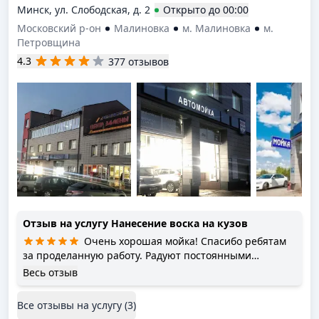
Минск, ул. Слободская, д. 2
Открыто
до
00:00
Московский р-он
Малиновка
м. Малиновка
м.
Петровщина
4.3
377 отзывов
Отзыв на услугу
Нанесение воска на кузов
Очень хорошая мойка! Спасибо ребятам
за проделанную работу. Радуют постоянными
бонусами и скидками. Есть накопительная система.
Весь отзыв
Персонал очень отзывчивый, уютная обстановка, есть
wi-fi. Ответят на все вопросы и расскажут
Все отзывы на услугу (
3
)
преимущества, даже покажут наглядный пример.