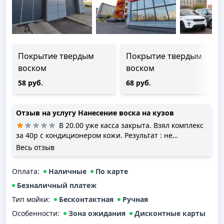
Покрытие твердым
Покрытие твердым
воском
воском
58 руб.
68 руб.
Отзыв на услугу
Нанесение воска на кузов
В 20.00 уже касса закрыта. Взял комплекс
за 40р с кондиционером кожи. Результат : не
высушили от слова совсем. Так, протерли и все.
Весь отзыв
Вокруг окон разводы грязи. Вытекает грязь из щелей.
Открываем дверь, все тоже в грязи. В цену входит
Оплата
:
Наличные
По карте
простой воск. Никакого нормального гидрофобного
покрытия, которое выдержит хотяб пару сильных
Безналичный платеж
дождей. А было отношение как к реально хорошей
Тип мойки
:
Бесконтактная
Ручная
мойке. Белый мерседес 204 Купе. Если ребята будут
Особенности:
Зона ожидания
Дисконтные карты
читать. Стыдно должно быть !