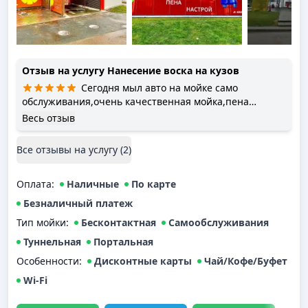
Отзыв на услугу
Нанесение воска на кузов
Сегодня мыл авто на мойке само
обслуживания,очень качественная мойка,пена
ложиться как нужно,хорошо смывает,воск отличный и
Весь отзыв
смыв супер,отличное давление,2 рукоятки для
нанесения пены отдельный и остальной мойки,что
Все отзывы на услугу (
2
)
правильно и очень удобно. Удобный расчет как
наличными так и картой.
Оплата
:
Наличные
По карте
Безналичный платеж
Тип мойки
:
Бесконтактная
Самообслуживания
Туннельная
Портальная
Особенности:
Дисконтные карты
Чай/Кофе/Буфет
Wi-Fi