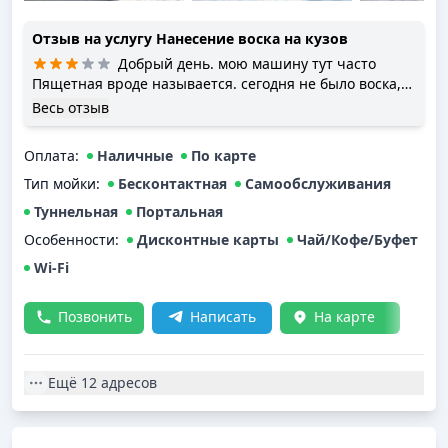
Отзыв на услугу
Нанесение воска на кузов
Добрый день. мою машину тут часто
Пящетная вроде называется. сегодня не было воска,
машина после мойки мокрая. такое редко бывает, но
Весь отзыв
очень печально, что не следят.
Оплата
:
Наличные
По карте
Тип мойки
:
Бесконтактная
Самообслуживания
Туннельная
Портальная
Особенности:
Дисконтные карты
Чай/Кофе/Буфет
Wi-Fi
Позвонить
Написать
На карте
Ещё
12 адресов