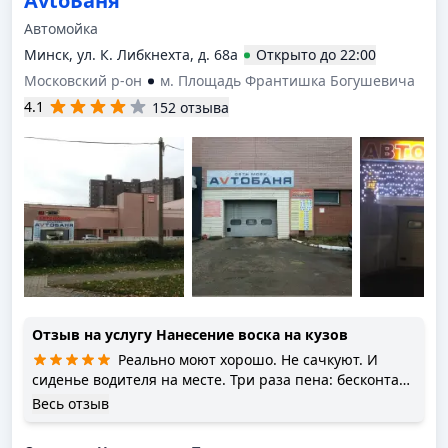
AvtoБаня
Автомойка
Минск, ул. К. Либкнехта, д. 68а
Открыто
до
22:00
Московский р-он
м. Площадь Франтишка Богушевича
4.1
152 отзыва
Отзыв на услугу
Нанесение воска на кузов
Реально моют хорошо. Не сачкуют. И
сиденье водителя на месте. Три раза пена: бесконтакт,
руками и потом с воском.
Весь отзыв