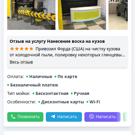
Отзыв на услугу
Нанесение воска на кузов
Привозил Форда (США) на чистку кузова
от колодочной пыли, полировку некоторых глянцевых
деталей и нанесение твердого воска - все
Весь отзыв
понравилось. Мастер-приемщик с хорошими
коммуникативными навыками
Оплата
:
Наличные
По карте
Безналичный платеж
Тип мойки
:
Бесконтактная
Ручная
Особенности:
Дисконтные карты
Wi-Fi
Позвонить
Написать
Написать