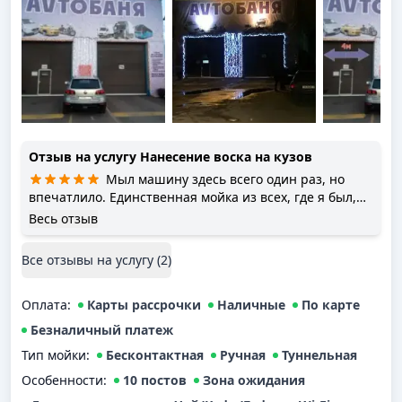
Отзыв на услугу
Нанесение воска на кузов
Мыл машину здесь всего один раз, но
впечатлило. Единственная мойка из всех, где я был,
где качественно почистили стекло изнутри, без
Весь отзыв
разводов. Пропылесосили неплохо, но между
сиденьями и дверями не лезли. После горячего воска
Все отзывы на услугу (
2
)
машина без разводов. Чернение резины держалось
ещё недели две. Цены - средние по городу, не
Оплата
задранные, но внятного прайса нехватает. В общем -
:
Карты рассрочки
Наличные
По карте
рекомендую.
Безналичный платеж
Тип мойки
:
Бесконтактная
Ручная
Туннельная
Особенности:
10 постов
Зона ожидания