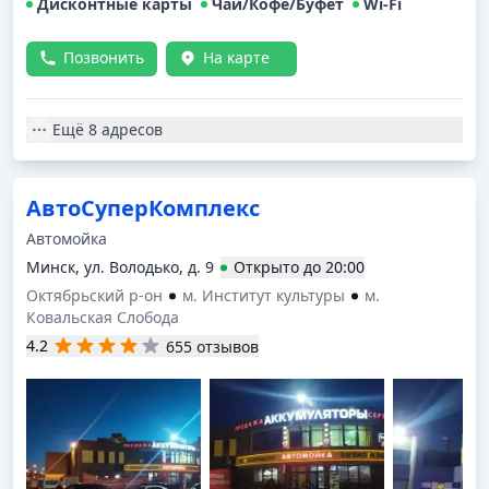
Дисконтные карты
Чай/Кофе/Буфет
Wi-Fi
Позвонить
На карте
Ещё
8 адресов
АвтоСуперКомплекс
Автомойка
Минск, ул. Володько, д. 9
Открыто
до
20:00
Октябрьский р-он
м. Институт культуры
м.
Ковальская Слобода
4.2
655 отзывов