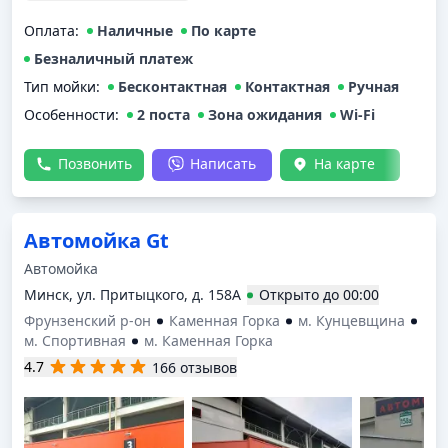
Заказывала 3 комплекс и получила скидку 20% на
Оплата
твёрдый воск. Работой осталась довольна.
:
Наличные
По карте
Обязательно приеду ещё!
Безналичный платеж
Тип мойки
:
Бесконтактная
Контактная
Ручная
Особенности:
2 поста
Зона ожидания
Wi-Fi
Позвонить
Написать
На карте
Автомойка Gt
Автомойка
Минск, ул. Притыцкого, д. 158А
Открыто
до
00:00
Фрунзенский р-он
Каменная Горка
м. Кунцевщина
м. Спортивная
м. Каменная Горка
4.7
166 отзывов