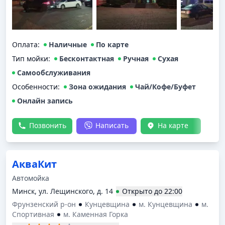
Оплата
:
Наличные
По карте
Тип мойки
:
Бесконтактная
Ручная
Сухая
Самообслуживания
Особенности:
Зона ожидания
Чай/Кофе/Буфет
Онлайн запись
Позвонить
Написать
На карте
АкваКит
Автомойка
Минск, ул. Лещинского, д. 14
Открыто
до
22:00
Фрунзенский р-он
Кунцевщина
м. Кунцевщина
м.
Спортивная
м. Каменная Горка