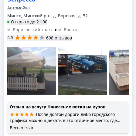
Автомойка
Минск, Минский р-н, д. Боровая, д. 52
Открыто
до
21:00
м. Борисовский тракт
м. Восток
4.5
698 отзывов
Отзыв на услугу
Нанесение воска на кузов
После долгой дороги либо городского
трафика можно щаехать в это отличное место, где
можно привести автомобиль в порядок. Здесь есть
Весь отзыв
автоматическая мойка. А также очень удобная мойка