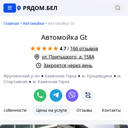
РЯДОМ.БЕЛ
Главная
•
Автомойки
•
Автомойка Gt
Автомойка Gt
4.7
/
166 отзывов
ул. Притыцкого, д. 158А
Закроется через день
Фрунзенский р-он
Каменная Горка
м. Кунцевщина
м.
Спортивная
м. Каменная Горка
Особенности
Цены на услуги
Отзывы
Контакты