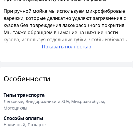
При ручной мойке мы используем микрофибровые
варежки, которые деликатно удаляют загрязнения с
кузова без повреждения лакокрасочного покрытия.
Мы также обращаем внимание на нижние части
кузова, используя отдельные губки, чтобы избежать
перекрестных загрязнений и обеспечить
Показать полностью
безопасность процесса мойки.
Для сушки автомобиля мы используем специальные
микрофибровые полотенца, которые стираются
Особенности
после каждого использования. Мы регулярно
проводим проверку и замену моечных и сушильных
материалов, чтобы гарантировать их качество и
Типы транспорта
эффективность.
Легковые, Внедорожники и SUV, Микроавтобусы,
Мотоциклы
Автомойка Gt
также предлагает подарочные
Способы оплаты
сертификаты, которые можно приобрести как на
Наличный, По карте
конкретную сумму, так и на любые наши услуги.