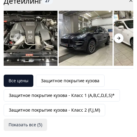
Детейлинг
27
Почувствуйте надежность и высокое качество
обслуживания с
Автомойкой Gt
. Нам доверяют
автовладельцы, и мы делаем все возможное, чтобы
оправдать это доверие.
Previous slide
Next slid
Все цены
Защитное покрытие кузова
Защитное покрытие кузова -
Класс 1 (A,B,C,D,E,S)*
Защитное покрытие кузова -
Класс 2 (F,J,M)
Показать все (
5
)