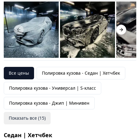
Previous slide
Next slid
Все цены
Полировка кузова -
Седан | Хетчбек
Полировка кузова -
Универсал | S-класс
Полировка кузова -
Джип | Минивен
Показать все (
15
)
Седан | Хетчбек