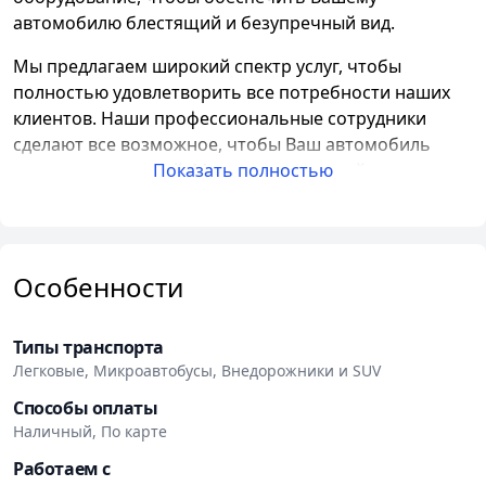
автомобилю блестящий и безупречный вид.
Мы предлагаем широкий спектр услуг, чтобы
полностью удовлетворить все потребности наших
клиентов. Наши профессиональные сотрудники
сделают все возможное, чтобы Ваш автомобиль
выглядел как новый. Мы предлагаем мойку
Показать полностью
автомобиля, которая включает в себя не только
чистку кузова, но и удаление грязи и пятен с колес,
дисков и хромированных деталей.
Особенности
Наши услуги также включают уборку салона, чтобы
Ваш автомобиль стал максимально комфортным для
Вас и Ваших пассажиров. Мы проводим химчистку
Типы транспорта
салона, очищаем ковры и сидения, удаляем пыль и
Легковые, Микроавтобусы, Внедорожники и SUV
грязь из каждого уголка автомобиля.
Способы оплаты
Наличный, По карте
Если Ваш автомобиль нуждается в полировке кузова,
мы с радостью поможем придать ему блеск и
Работаем с