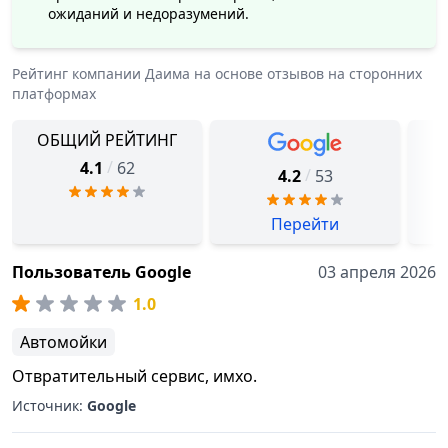
ожиданий и недоразумений.
автомобиля. Мы делаем все возможное, чтобы
каждый наш клиент остался доволен и с
удовольствием вернулся к нам снова.
Рейтинг компании
Даима
на основе отзывов на сторонних
платформах
ОБЩИЙ РЕЙТИНГ
/
4.1
62
/
4.2
53
Перейти
Пользователь Google
03 апреля 2026
1.0
Автомойки
Отвратительный сервис, имхо.
Источник:
Google