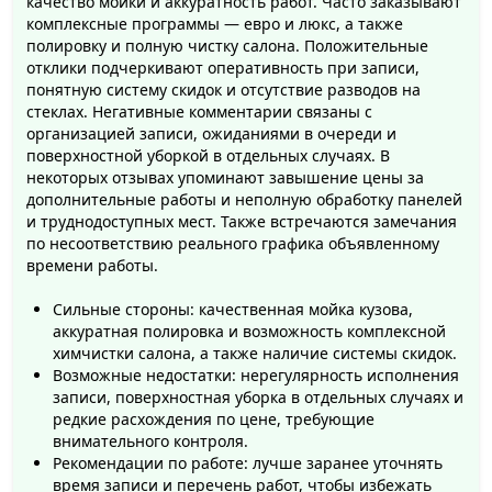
качество мойки и аккуратность работ. Часто заказывают
комплексные программы — евро и люкс, а также
Мы готовы принять автомобили различных марок и
полировку и полную чистку салона. Положительные
моделей, от легковых до внедорожников и SUV. Мы
отклики подчеркивают оперативность при записи,
понятную систему скидок и отсутствие разводов на
работаем с физическими лицами и принимаем
стеклах. Негативные комментарии связаны с
оплату как наличными, так и по карте.
организацией записи, ожиданиями в очереди и
поверхностной уборкой в отдельных случаях. В
"Даима"
ценит время наших клиентов и предлагаем
некоторых отзывах упоминают завышение цены за
возможность предварительной записи на наши
дополнительные работы и неполную обработку панелей
услуги. У нас также есть уютная зона ожидания, где
и труднодоступных мест. Также встречаются замечания
Вы сможете провести время комфортно, пока мы
по несоответствию реального графика объявленному
времени работы.
заботимся о Вашем автомобиле.
Сильные стороны: качественная мойка кузова,
Мы понимаем, что обслуживание клиентов должно
аккуратная полировка и возможность комплексной
быть на высшем уровне, поэтому мы предлагаем Wi-
химчистки салона, а также наличие системы скидок.
Fi в нашем офисе и доступ к кофейному автомату,
Возможные недостатки: нерегулярность исполнения
чтобы Вы могли расслабиться и насладиться
записи, поверхностная уборка в отдельных случаях и
комфортом во время ожидания.
редкие расхождения по цене, требующие
внимательного контроля.
Выбирайте автомойку
"Даима"
и любуйтесь
Рекомендации по работе: лучше заранее уточнять
время записи и перечень работ, чтобы избежать
безупречной чистотой и блеском Вашего