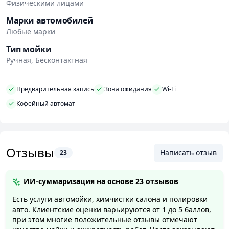
глубину. Мы используем специальные
Физическими лицами
полировочные средства и техники, чтобы убрать
Марки автомобилей
мелкие царапины и придать кузову безупречное
Любые марки
сияние. Помимо этого, мы также предлагаем
Тип мойки
защитную полировку, которая защитит кузов от
Ручная, Бесконтактная
воздействия окружающей среды и предотвратит
образование потертостей и царапин.
Предварительная запись
Зона ожидания
Wi-Fi
Для тех, кто планирует продать автомобиль, мы
Кофейный автомат
предлагаем предпродажную подготовку. Мы
тщательно очистим и приведем автомобиль в
порядок, чтобы он выглядел максимально
привлекательным для потенциальных покупателей.
Отзывы
Написать отзыв
23
Это только малая часть наших услуг. Мы также
предлагаем удаление не глубоких царапин,
ИИ-суммаризация на основе
23 отзывов
озонирование, дезинфекцию и ароматизацию
Есть услуги автомойки, химчистки салона и полировки
салона, а также множество других услуг, которые
авто. Клиентские оценки варьируются от 1 до 5 баллов,
помогут Вашему автомобилю выглядеть и пахнуть
при этом многие положительные отзывы отмечают
свежестью.