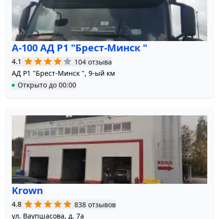
А-100 АД Р1 "Брест-Минск "
4.1
104 отзыва
АД Р1 "Брест-Минск ", 9-ый км
Открыто
до
00:00
Krown
4.8
838 отзывов
ул. Ваупшасова, д. 7а