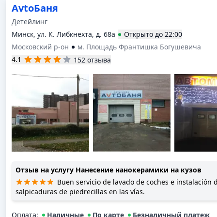
AvtoБаня
Детейлинг
Минск, ул. К. Либкнехта, д. 68а
Открыто
до
22:00
Московский р-он
м. Площадь Франтишка Богушевича
4.1
152 отзыва
Отзыв на услугу
Нанесение нанокерамики на кузов
Buen servicio de lavado de coches e instalación 
salpicaduras de piedrecillas en las vías.
Оплата
:
Наличные
По карте
Безналичный платеж