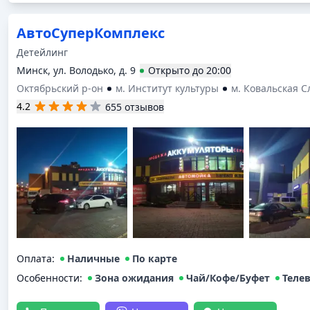
АвтоСуперКомплекс
Детейлинг
Минск, ул. Володько, д. 9
Открыто
до
20:00
Октябрьский р-он
м. Институт культуры
м. Ковальская С
4.2
655 отзывов
Оплата
:
Наличные
По карте
Особенности:
Зона ожидания
Чай/Кофе/Буфет
Теле