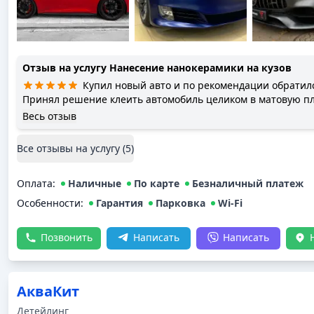
Отзыв на услугу
Нанесение нанокерамики на кузов
Купил новый авто и по рекомендации обратилс
Принял решение клеить автомобиль целиком в матовую пл
шумоизоляцию дверей, арок, подкрылков, антикоррозионн
Весь отзыв
Началось все с того, что ребята прислали за машиной эвак
подобрали пленку и все подробно объяснили. По каждому
Все отзывы на услугу (
5
)
отправлял мне видео и фото работ, которые производятся, 
целом помогал разбираться со всеми сопутствующими вопр
Оплата
положительный опыт, качество работ и сервиса на высоте.
:
Наличные
По карте
Безналичный платеж
Винилстудио, если стал вопрос выбора, кому можно довери
Особенности:
Гарантия
Парковка
Wi-Fi
Позвонить
Написать
Написать
АкваКит
Детейлинг