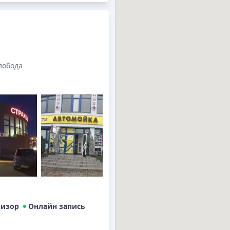
лобода
визор
Онлайн запись