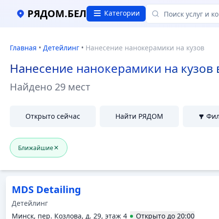
Нанесение нанокерамики на кузов в Минске, Отзывы и 
РЯДОМ.БЕЛ
Категории
Главная
•
Детейлинг
•
Нанесение нанокерамики на кузов
Нанесение нанокерамики на кузов 
Найдено
29 мест
Открыто сейчас
Найти РЯДОМ
Фи
Ближайшие
MDS Detailing
Детейлинг
Минск, пер. Козлова, д. 29, этаж 4
Открыто
до
20:00