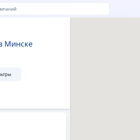
цены
в Минске
льтры