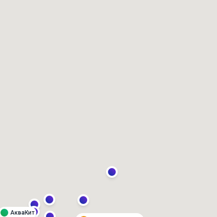
АкваКит