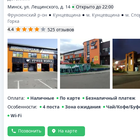
Минск, ул. Лещинского, д. 14
Открыто
до
22:00
Фрунзенский р-он
Кунцевщина
м. Кунцевщина
м. Сп
Горка
4.4
525 отзывов
Оплата
:
Наличные
По карте
Безналичный платеж
Особенности:
4 поста
Зона ожидания
Чай/Кофе/Буф
Wi-Fi
Позвонить
На карте