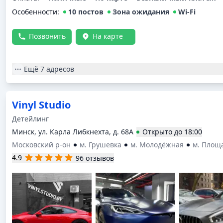
Особенности:
10 постов
Зона ожидания
Wi-Fi
Позвонить
На карте
Ещё
7 адресов
Vinyl Studio
Детейлинг
Минск, ул. Карла Либкнехта, д. 68А
Открыто
до
18:00
Московский р-он
м. Грушевка
м. Молодёжная
м. Площ
4.9
96 отзывов