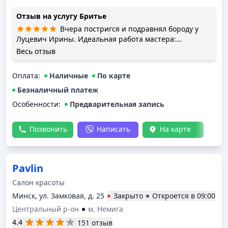
Отзыв на услугу
Бритье
Вчера постригся и подравнял бороду у
Луцевич Ирины. Идеальная работа мастера:
внимательно, аккуратно, с подробным объяснением
Весь отзыв
каждого шага. До этого ни один барбер не
рассказывал так детально о процессе работы.
Оплата
:
Наличные
По карте
Спасибо! Однозначно рекомендую!
Безналичный платеж
Особенности:
Предварительная запись
Позвонить
Написать
На карте
Pavlin
Салон красоты
Минск, ул. Замковая, д. 25
Закрыто
Откроется в
09:00
Центральный р-он
м. Немига
4.4
151 отзыв