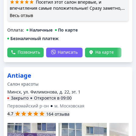
Посетил этот салон впервые, и
впечатления самые положительные! Сразу заметно,
что здесь заботятся о каждом клиенте. Уютная
Весь отзыв
обстановка, приветливый персонал – чувствуешь себя
комфортно с первых минут. Особенно хочу
Оплата
:
Наличные
По карте
поблагодарить мастера [Имя мастера] за
профессионализм. ✂️ Сделали стильную мужскую
Безналичный платеж
стрижку, идеально подобрали форму под мой образ.
Укладка – просто топ, даже не ожидал, что результат
Позвонить
Написать
На карте
будет настолько крутым. Отдельно отмечу внимание к
деталям: все инструменты стерильные, работа
аккуратная, никаких лишних движений. Уход за
Antiage
бородой тоже на высоте – кожа гладкая, никаких
раздражений. Салон определенно стоит своих денег.
Салон красоты
Теперь знаю, куда обращаться, чтобы всегда
Минск, ул. Филимонова, д. 22, эт. 1
выглядеть на 100%. Спасибо за качественную работу,
Закрыто
Откроется в
09:00
обязательно приду снова! 👌
Первомайский р-он
м. Московская
4.7
164 отзыва