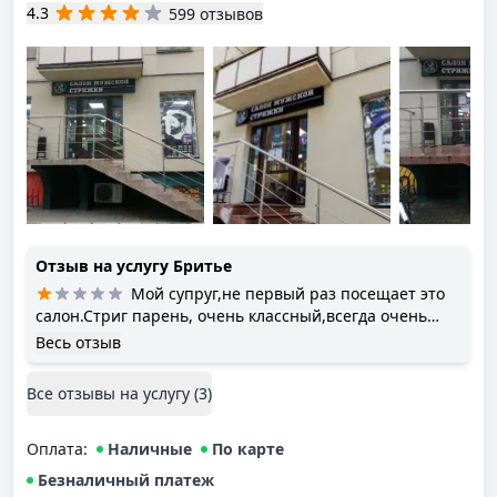
4.3
599 отзывов
Отзыв на услугу
Бритье
Мой супруг,не первый раз посещает это
салон.Стриг парень, очень классный,всегда очень
нравилось!Сегодня девушка его постигла так,что муж
Весь отзыв
хотел под ноль волосы в итоге остричь и бороду,усы
ему и так остригли под ноль(((( Если специалист не
Все отзывы на услугу (
3
)
может,сделать так,как хочет клиент,чего браться за эту
работу???Понятно,что волосы,не зубы отрастут,но
Оплата
ходить то как то надо будет,вашему клиенту,не
:
Наличные
По карте
смотрясь в зеркало!!!!
Безналичный платеж