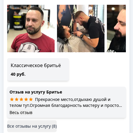
Классическое бритьё
40 руб.
Отзыв на услугу
Бритье
Прекрасное место,отдыхаю душой и
телом тут.Огромная благодарность мастеру и просто
красивой девушке Веронике.За прекрасную стрижку и
Весь отзыв
бритьё.И за интересную беседу!!!Отдохнул и вышел
красивым.Рекомендую мастера,выйдите из ее рук
Все отзывы на услугу (
8
)
красивым и радостным.Приду ещё!!!