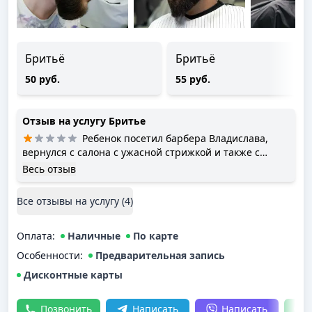
Бритьё
Бритьё
50 руб.
55 руб.
Отзыв на услугу
Бритье
Ребенок посетил барбера Владислава,
вернулся с салона с ужасной стрижкой и также с
сбритыми бровями ( так « спициалист» ровнял челку!
Весь отзыв
Все отзывы на услугу (
4
)
Оплата
:
Наличные
По карте
Особенности:
Предварительная запись
Дисконтные карты
Позвонить
Написать
Написать