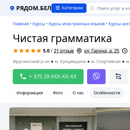
РЯДОМ.БЕЛ
Категории
Главная
•
Курсы
•
Курсы иностранных языков
•
Курсы анг
Чистая грамматика
5.0
/
21 отзыв
ул. Гаруна, д. 25
Фрунзенский р-он
м. Кунцевщина
м. Спортивная
м
+ 375 29 XXX-XX-XX
Информация
Фото
О нас
Особенности