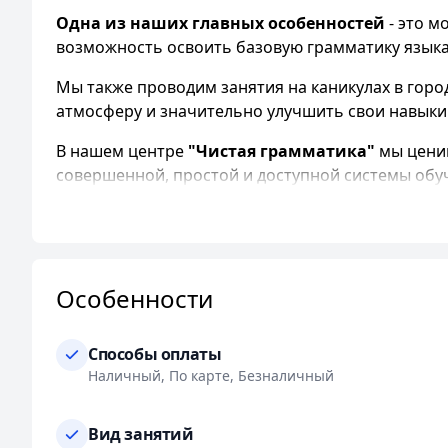
Одна из наших главных особенностей
- это м
возможность освоить базовую грамматику языка
Мы также проводим занятия на каникулах в гор
атмосферу и значительно улучшить свои навыки
В нашем центре
"Чистая грамматика"
мы ценим
совершенной, простой и доступной системы обуч
для вас место занятий.
Мы гордимся нашей командой преподавателей, 
навыками. Работая с нами, вы можете быть увере
Особенности
Что еще отличает нас от других? Мы постоянно
достичь максимального эффекта для каждого на
Способы оплаты
Онлайн запись на курсы и доступ к Wi-Fi - это 
Наличный, По карте, Безналичный
ожидания для комфорта всех наших посетителей
Мы стремимся быть ближе к вам, поэтому наши к
Вид занятий