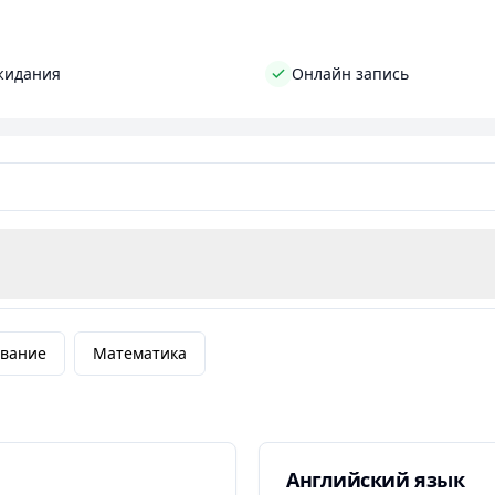
тия, чтобы каждый мог выбрать наиболее удобный форма
ийского языка, то "Чистая грамматика " готова помочь 
жидания
Онлайн запись
лийски грамотно!
ование
Математика
Английский язык