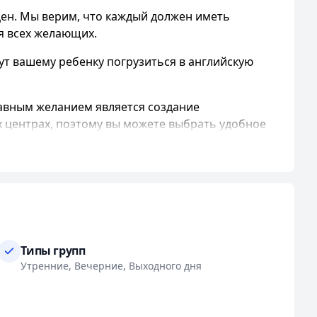
ен. Мы верим, что каждый должен иметь
я всех желающих.
т вашему ребенку погрузиться в английскую
авным желанием является создание
х центрах, поэтому вы можете выбрать удобное
и обладают высокими профессиональными
следим за результатами обучения.
Наша цель
-
Типы групп
иентам. У нас также имеется уборная и зона
Утренние, Вечерние, Выходного дня
о и в выходные дни. Мы предлагаем как