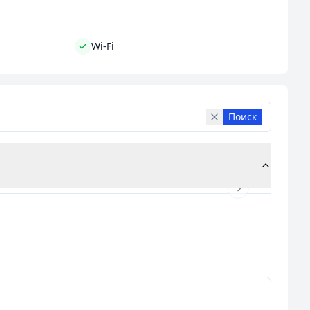
т обучения.
вам достичь успеха.
Записывайтесь на наши
Wi-Fi
Поиск
Next slide