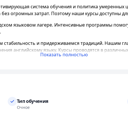
отивирующая система обучения и политика умеренных ц
 без огромных затрат. Поэтому наши курсы доступны дл
одском языковом лагере. Интенсивные программы помогу
.
 стабильность и придерживаемся традиций. Нашим гл
ения английскому языку. Курсы проводятся в различны
Показать полностью
которые имеют высшее лингвистическое образование 
ны в качестве предоставляемых услуг.
 работаем над совершенствованием нашей программы и 
шего ученика.
Тип обучения
еще одно преимущество, которое мы предлагаем нашим кл
Очное
.
урсы доступны не только в утренние и вечерние часы, н