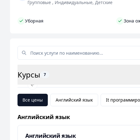
индивидуальные занятия, так и групповые заня
Групповые , Индивидуальные, Детские
Так что, если вам нужна помощь в освоении англ
Уборная
Зона о
курсы уже сейчас и начните говорить по-анг
Курсы
7
Previous slide
Все цены
Английский язык
It программир
Английский язык
Английский язык