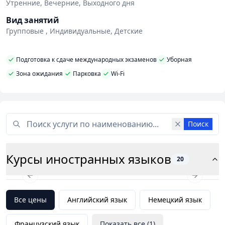
языки, но и готовятся к тому, чтобы успешно пройти
Утренние, Вечерние, Выходного дня
централизованное тестирование.
Наиболее
Вид занятий
подготовленные из них готовятся сдавать
Групповые , Индивидуальные, Детские
международные экзамены разных форматов – IELTS,
FCE, CAE, TOEFL, что позволяет в дальнейшем
Подготовка к сдаче международных экзаменов
Уборная
обучаться в зарубежных вузах.
Зона ожидания
Парковка
Wi-Fi
Поиск
Курсы иностранных языков
20
Previous slide
Next slid
Все цены
Английский язык
Немецкий язык
Французский язык
Показать все (
1
)