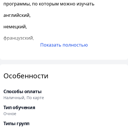
программы, по которым можно изучать
английский,
немецкий,
французский,
Показать полностью
итальянский,
испанский и польский языки,
а также русский как иностранный.
Особенности
В
центре обучаются студенты самого разного
возраста
.
Способы оплаты
Наличный, По карте
Самым юным студентам
“СОЛ Минск”
– они учатся в
Тип обучения
школе раннего развития
“Я Сам”
– не исполнилось и
Очное
двух лет! Значительное число наших студентов –
школьники, которые не только изучают европейские
Типы групп