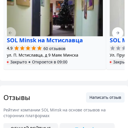
Previous slide
Next 
SOL Minsk на Мстиславца
SOL M
4.9
60 отзывов
ул. П. Мстиславца, д 9 Маяк Минска
Ул. Пруши
Закрыто
Откроется в
09:00
Закрыт
Отзывы
Написать отзыв
Рейтинг компании
SOL Minsk
на основе отзывов на
сторонних платформах