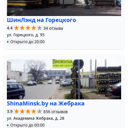
ШинЛэнд на Горецкого
4.4
34 отзыва
ул. Горецкого, д. 95
Открыто
до
20:00
ShinaMinsk.by на Жебрака
3.9
656 отзывов
ул. Академика Жебрака, д. 28
Открыто
до
00:00