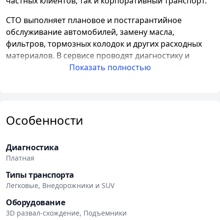
частных клиентов, так и корпоративный транспорт.
СТО выполняет плановое и постгарантийное
обслуживание автомобилей, замену масла,
фильтров, тормозных колодок и других расходных
материалов. В сервисе проводят диагностику и
ремонт ходовой части, подвески, тормозной
Показать полностью
системы, двигателя, трансмиссии и автоэлектрики.
Одно из направлений работы — регулировка
геометрии колес. Для развала-схождения
Особенности
используется 3D-стенд HOFMANN Geoliner 670.
Дополнительно в сервисе доступен шиномонтаж.
Диагностика
Записаться на обслуживание можно заранее.
Платная
Клиентам доступны наличный и безналичный
Типы транспорта
расчет, а также оплата банковской картой. Во время
Легковые, Внедорожники и SUV
ожидания можно воспользоваться Wi-Fi.
Оборудование
3D развал-схождение, Подъемники